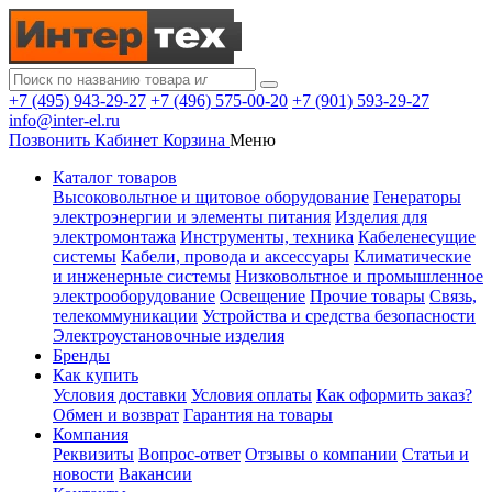
+7 (495) 943-29-27
+7 (496) 575-00-20
+7 (901) 593-29-27
info@inter-el.ru
Позвонить
Кабинет
Корзина
Меню
Каталог товаров
Высоковольтное и щитовое оборудование
Генераторы
электроэнергии и элементы питания
Изделия для
электромонтажа
Инструменты, техника
Кабеленесущие
системы
Кабели, провода и аксессуары
Климатические
и инженерные системы
Низковольтное и промышленное
электрооборудование
Освещение
Прочие товары
Связь,
телекоммуникации
Устройства и средства безопасности
Электроустановочные изделия
Бренды
Как купить
Условия доставки
Условия оплаты
Как оформить заказ?
Обмен и возврат
Гарантия на товары
Компания
Реквизиты
Вопрос-ответ
Отзывы о компании
Статьи и
новости
Вакансии