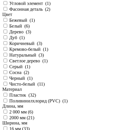
Угловой элемент (
1
)
Фасонная деталь (
2
)
Цвет
Бежевый (
1
)
Белый (
6
)
Дерево (
3
)
Дуб (
1
)
Коричневый (
3
)
Кремово-белый (
1
)
Натуральный (
3
)
Светлое дерево (
1
)
Серый (
1
)
Сосна (
2
)
Черный (
1
)
Чисто-белый (
11
)
Материал
Пластик (
32
)
Поливинилхлорид (PVC) (
1
)
Длина, мм
2 000 мм (
6
)
2000 мм (
21
)
Ширина, мм
16 мм (
33
)