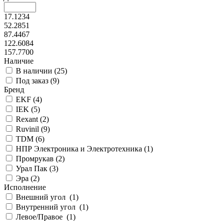
17.1234
52.2851
87.4467
122.6084
157.7700
Наличие
В наличии (
25
)
Под заказ (
9
)
Бренд
EKF (
4
)
IEK (
5
)
Rexant (
2
)
Ruvinil (
9
)
TDM (
6
)
НПР Электроника и Электротехника (
1
)
Промрукав (
2
)
Урал Пак (
3
)
Эра (
2
)
Исполнение
Внешний угол (
1
)
Внутренний угол (
1
)
Левое/Правое (
1
)