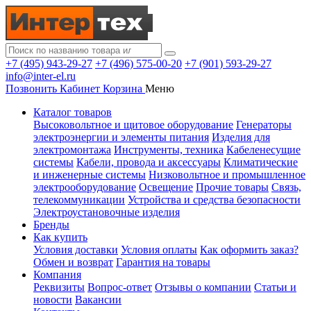
+7 (495) 943-29-27
+7 (496) 575-00-20
+7 (901) 593-29-27
info@inter-el.ru
Позвонить
Кабинет
Корзина
Меню
Каталог товаров
Высоковольтное и щитовое оборудование
Генераторы
электроэнергии и элементы питания
Изделия для
электромонтажа
Инструменты, техника
Кабеленесущие
системы
Кабели, провода и аксессуары
Климатические
и инженерные системы
Низковольтное и промышленное
электрооборудование
Освещение
Прочие товары
Связь,
телекоммуникации
Устройства и средства безопасности
Электроустановочные изделия
Бренды
Как купить
Условия доставки
Условия оплаты
Как оформить заказ?
Обмен и возврат
Гарантия на товары
Компания
Реквизиты
Вопрос-ответ
Отзывы о компании
Статьи и
новости
Вакансии