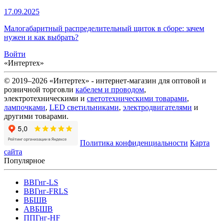
17.09.2025
Малогабаритный распределительный щиток в сборе: зачем
нужен и как выбрать?
Войти
«Интертех»
© 2019–2026 «Интертех» - интернет-магазин для оптовой и
розничной торговли
кабелем и проводом
,
электротехническими и
светотехническими товарами
,
лампочками
,
LED светильниками
,
электродвигателями
и
другими товарами.
Политика конфиденциальности
Карта
сайта
Популярное
ВВГнг-LS
ВВГнг-FRLS
ВБШВ
АВБШВ
ППГнг-HF