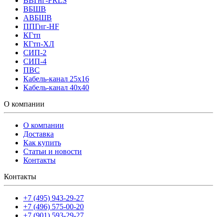
ВВГнг-FRLS
ВБШВ
АВБШВ
ППГнг-HF
КГтп
КГтп-ХЛ
СИП-2
СИП-4
ПВС
Кабель-канал 25х16
Кабель-канал 40х40
О компании
О компании
Доставка
Как купить
Статьи и новости
Контакты
Контакты
+7 (495) 943-29-27
+7 (496) 575-00-20
+7 (901) 593-29-27