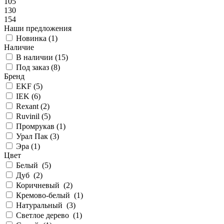
105
130
154
Наши предложения
Новинка (
1
)
Наличие
В наличии (
15
)
Под заказ (
8
)
Бренд
EKF (
5
)
IEK (
6
)
Rexant (
2
)
Ruvinil (
5
)
Промрукав (
1
)
Урал Пак (
3
)
Эра (
1
)
Цвет
Белый (
5
)
Дуб (
2
)
Коричневый (
2
)
Кремово-белый (
1
)
Натуральный (
3
)
Светлое дерево (
1
)