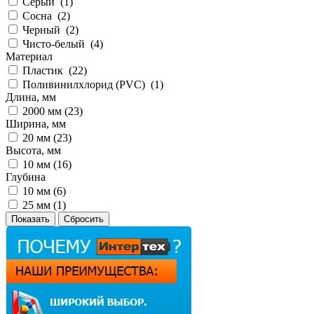
Серый (
1
)
Сосна (
2
)
Черный (
2
)
Чисто-белый (
4
)
Материал
Пластик (
22
)
Поливинилхлорид (PVC) (
1
)
Длина, мм
2000 мм (
23
)
Ширина, мм
20 мм (
23
)
Высота, мм
10 мм (
16
)
Глубина
10 мм (
6
)
25 мм (
1
)