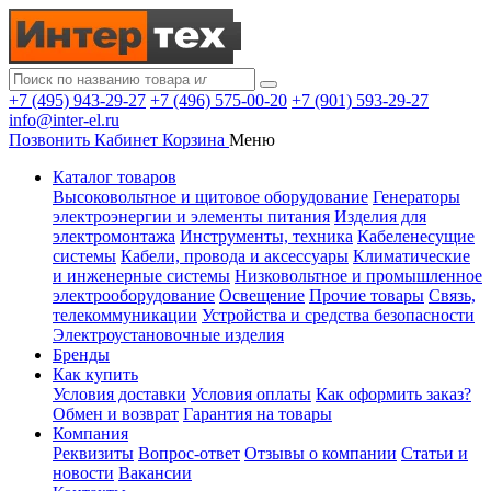
+7 (495) 943-29-27
+7 (496) 575-00-20
+7 (901) 593-29-27
info@inter-el.ru
Позвонить
Кабинет
Корзина
Меню
Каталог товаров
Высоковольтное и щитовое оборудование
Генераторы
электроэнергии и элементы питания
Изделия для
электромонтажа
Инструменты, техника
Кабеленесущие
системы
Кабели, провода и аксессуары
Климатические
и инженерные системы
Низковольтное и промышленное
электрооборудование
Освещение
Прочие товары
Связь,
телекоммуникации
Устройства и средства безопасности
Электроустановочные изделия
Бренды
Как купить
Условия доставки
Условия оплаты
Как оформить заказ?
Обмен и возврат
Гарантия на товары
Компания
Реквизиты
Вопрос-ответ
Отзывы о компании
Статьи и
новости
Вакансии