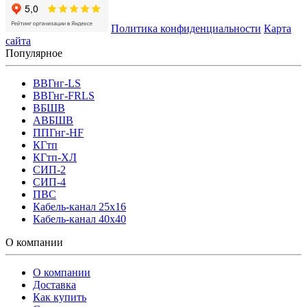
Политика конфиденциальности
Карта
сайта
Популярное
ВВГнг-LS
ВВГнг-FRLS
ВБШВ
АВБШВ
ППГнг-HF
КГтп
КГтп-ХЛ
СИП-2
СИП-4
ПВС
Кабель-канал 25х16
Кабель-канал 40х40
О компании
О компании
Доставка
Как купить