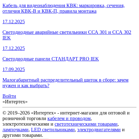
Кабель для видеонаблюдения КВК: маркировка, сечения,
отличия КВК-В и КВК-П, правила монтажа
17.12.2025
Светодиодные аварийные светильники ССА 301 и ССА 302
IEK
17.12.2025
Светодиодные панели СТАНДАРТ PRO IEK
17.09.2025
Малогабаритный распределительный щиток в сборе: зачем
нужен и как выбрать?
Войти
«Интертех»
© 2019–2026 «Интертех» - интернет-магазин для оптовой и
розничной торговли
кабелем и проводом
,
электротехническими и
светотехническими товарами
,
лампочками
,
LED светильниками
,
электродвигателями
и
другими товарами.