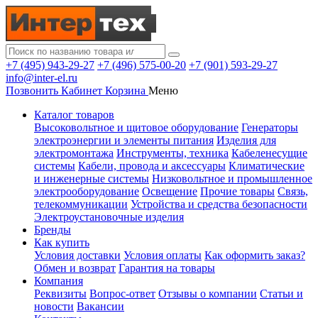
+7 (495) 943-29-27
+7 (496) 575-00-20
+7 (901) 593-29-27
info@inter-el.ru
Позвонить
Кабинет
Корзина
Меню
Каталог товаров
Высоковольтное и щитовое оборудование
Генераторы
электроэнергии и элементы питания
Изделия для
электромонтажа
Инструменты, техника
Кабеленесущие
системы
Кабели, провода и аксессуары
Климатические
и инженерные системы
Низковольтное и промышленное
электрооборудование
Освещение
Прочие товары
Связь,
телекоммуникации
Устройства и средства безопасности
Электроустановочные изделия
Бренды
Как купить
Условия доставки
Условия оплаты
Как оформить заказ?
Обмен и возврат
Гарантия на товары
Компания
Реквизиты
Вопрос-ответ
Отзывы о компании
Статьи и
новости
Вакансии