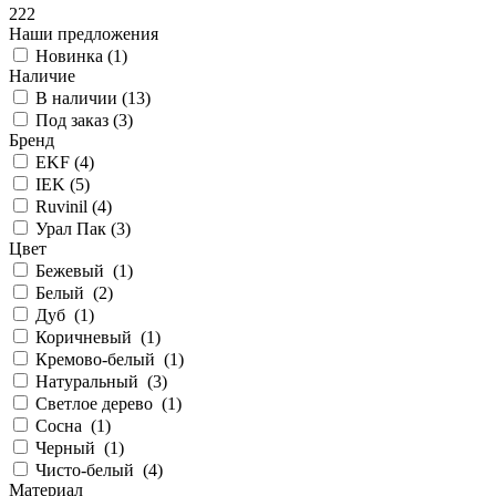
222
Наши предложения
Новинка (
1
)
Наличие
В наличии (
13
)
Под заказ (
3
)
Бренд
EKF (
4
)
IEK (
5
)
Ruvinil (
4
)
Урал Пак (
3
)
Цвет
Бежевый (
1
)
Белый (
2
)
Дуб (
1
)
Коричневый (
1
)
Кремово-белый (
1
)
Натуральный (
3
)
Светлое дерево (
1
)
Сосна (
1
)
Черный (
1
)
Чисто-белый (
4
)
Материал