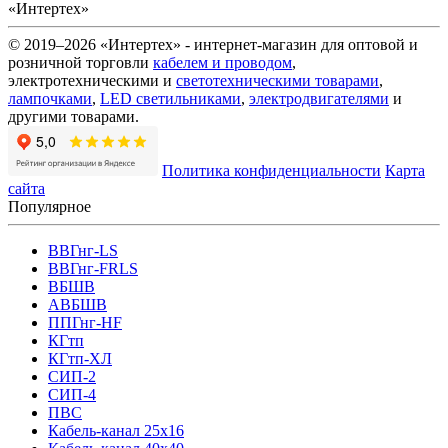
«Интертех»
© 2019–2026 «Интертех» - интернет-магазин для оптовой и
розничной торговли
кабелем и проводом
,
электротехническими и
светотехническими товарами
,
лампочками
,
LED светильниками
,
электродвигателями
и
другими товарами.
Политика конфиденциальности
Карта
сайта
Популярное
ВВГнг-LS
ВВГнг-FRLS
ВБШВ
АВБШВ
ППГнг-HF
КГтп
КГтп-ХЛ
СИП-2
СИП-4
ПВС
Кабель-канал 25х16