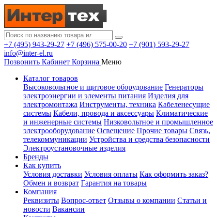
+7 (495) 943-29-27
+7 (496) 575-00-20
+7 (901) 593-29-27
info@inter-el.ru
Позвонить
Кабинет
Корзина
Меню
Каталог товаров
Высоковольтное и щитовое оборудование
Генераторы
электроэнергии и элементы питания
Изделия для
электромонтажа
Инструменты, техника
Кабеленесущие
системы
Кабели, провода и аксессуары
Климатические
и инженерные системы
Низковольтное и промышленное
электрооборудование
Освещение
Прочие товары
Связь,
телекоммуникации
Устройства и средства безопасности
Электроустановочные изделия
Бренды
Как купить
Условия доставки
Условия оплаты
Как оформить заказ?
Обмен и возврат
Гарантия на товары
Компания
Реквизиты
Вопрос-ответ
Отзывы о компании
Статьи и
новости
Вакансии