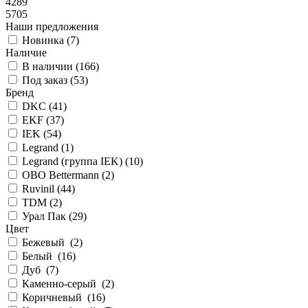
4289
5705
Наши предложения
Новинка (
7
)
Наличие
В наличии (
166
)
Под заказ (
53
)
Бренд
DKC (
41
)
EKF (
37
)
IEK (
54
)
Legrand (
1
)
Legrand (группа IEK) (
10
)
OBO Bettermann (
2
)
Ruvinil (
44
)
TDM (
2
)
Урал Пак (
29
)
Цвет
Бежевый (
2
)
Белый (
16
)
Дуб (
7
)
Каменно-серый (
2
)
Коричневый (
16
)