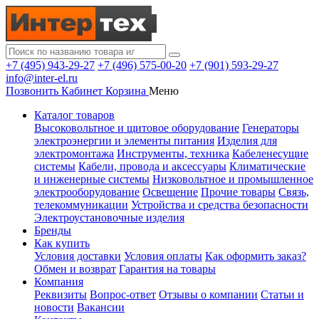
+7 (495) 943-29-27
+7 (496) 575-00-20
+7 (901) 593-29-27
info@inter-el.ru
Позвонить
Кабинет
Корзина
Меню
Каталог товаров
Высоковольтное и щитовое оборудование
Генераторы
электроэнергии и элементы питания
Изделия для
электромонтажа
Инструменты, техника
Кабеленесущие
системы
Кабели, провода и аксессуары
Климатические
и инженерные системы
Низковольтное и промышленное
электрооборудование
Освещение
Прочие товары
Связь,
телекоммуникации
Устройства и средства безопасности
Электроустановочные изделия
Бренды
Как купить
Условия доставки
Условия оплаты
Как оформить заказ?
Обмен и возврат
Гарантия на товары
Компания
Реквизиты
Вопрос-ответ
Отзывы о компании
Статьи и
новости
Вакансии