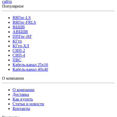
сайта
Популярное
ВВГнг-LS
ВВГнг-FRLS
ВБШВ
АВБШВ
ППГнг-HF
КГтп
КГтп-ХЛ
СИП-2
СИП-4
ПВС
Кабель-канал 25х16
Кабель-канал 40х40
О компании
О компании
Доставка
Как купить
Статьи и новости
Контакты