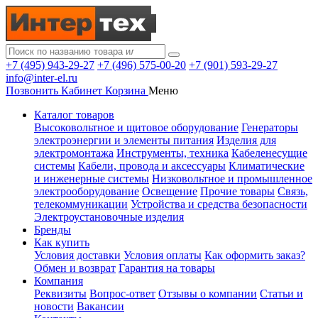
+7 (495) 943-29-27
+7 (496) 575-00-20
+7 (901) 593-29-27
info@inter-el.ru
Позвонить
Кабинет
Корзина
Меню
Каталог товаров
Высоковольтное и щитовое оборудование
Генераторы
электроэнергии и элементы питания
Изделия для
электромонтажа
Инструменты, техника
Кабеленесущие
системы
Кабели, провода и аксессуары
Климатические
и инженерные системы
Низковольтное и промышленное
электрооборудование
Освещение
Прочие товары
Связь,
телекоммуникации
Устройства и средства безопасности
Электроустановочные изделия
Бренды
Как купить
Условия доставки
Условия оплаты
Как оформить заказ?
Обмен и возврат
Гарантия на товары
Компания
Реквизиты
Вопрос-ответ
Отзывы о компании
Статьи и
новости
Вакансии