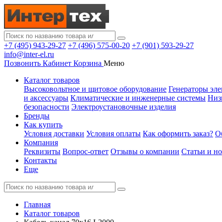
+7 (495) 943-29-27
+7 (496) 575-00-20
+7 (901) 593-29-27
info@inter-el.ru
Позвонить
Кабинет
Корзина
Меню
Каталог товаров
Высоковольтное и щитовое оборудование
Генераторы эле
и аксессуары
Климатические и инженерные системы
Низ
безопасности
Электроустановочные изделия
Бренды
Как купить
Условия доставки
Условия оплаты
Как оформить заказ?
О
Компания
Реквизиты
Вопрос-ответ
Отзывы о компании
Статьи и н
Контакты
Еще
Главная
Каталог товаров