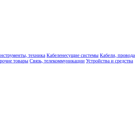
нструменты, техника
Кабеленесущие системы
Кабели, провода
рочие товары
Связь, телекоммуникации
Устройства и средства