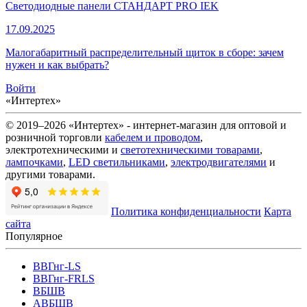
Светодиодные панели СТАНДАРТ PRO IEK
17.09.2025
Малогабаритный распределительный щиток в сборе: зачем
нужен и как выбрать?
Войти
«Интертех»
© 2019–2026 «Интертех» - интернет-магазин для оптовой и
розничной торговли
кабелем и проводом
,
электротехническими и
светотехническими товарами
,
лампочками
,
LED светильниками
,
электродвигателями
и
другими товарами.
Политика конфиденциальности
Карта
сайта
Популярное
ВВГнг-LS
ВВГнг-FRLS
ВБШВ
АВБШВ