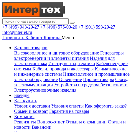
+7 (495) 943-29-27
+7 (496) 575-00-20
+7 (901) 593-29-27
info@inter-el.ru
Позвонить
Кабинет
Корзина
Меню
Каталог товаров
Высоковольтное и щитовое оборудование
Генераторы
электроэнергии и элементы питания
Изделия для
электромонтажа
Инструменты, техника
Кабеленесущие
системы
Кабели, провода и аксессуары
Климатические
и инженерные системы
Низковольтное и промышленное
электрооборудование
Освещение
Прочие товары
Связь,
телекоммуникации
Устройства и средства безопасности
Электроустановочные изделия
Бренды
Как купить
Условия доставки
Условия оплаты
Как оформить заказ?
Обмен и возврат
Гарантия на товары
Компания
Реквизиты
Вопрос-ответ
Отзывы о компании
Статьи и
новости
Вакансии