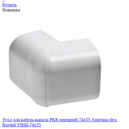
Купить
Новинка
Угол для кабель-канала РКК внешний 74х55 Арктика бел.
Ruvinil УВШ-74х55