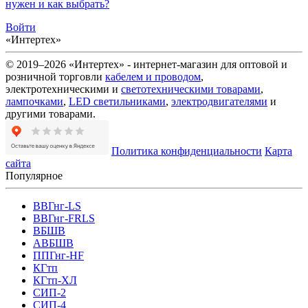
нужен и как выбрать?
Войти
«Интертех»
© 2019–2026 «Интертех» - интернет-магазин для оптовой и
розничной торговли
кабелем и проводом
,
электротехническими и
светотехническими товарами
,
лампочками
,
LED светильниками
,
электродвигателями
и
другими товарами.
Политика конфиденциальности
Карта
сайта
Популярное
ВВГнг-LS
ВВГнг-FRLS
ВБШВ
АВБШВ
ППГнг-HF
КГтп
КГтп-ХЛ
СИП-2
СИП-4