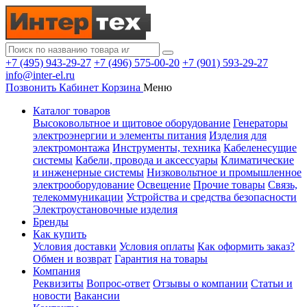
+7 (495) 943-29-27
+7 (496) 575-00-20
+7 (901) 593-29-27
info@inter-el.ru
Позвонить
Кабинет
Корзина
Меню
Каталог товаров
Высоковольтное и щитовое оборудование
Генераторы
электроэнергии и элементы питания
Изделия для
электромонтажа
Инструменты, техника
Кабеленесущие
системы
Кабели, провода и аксессуары
Климатические
и инженерные системы
Низковольтное и промышленное
электрооборудование
Освещение
Прочие товары
Связь,
телекоммуникации
Устройства и средства безопасности
Электроустановочные изделия
Бренды
Как купить
Условия доставки
Условия оплаты
Как оформить заказ?
Обмен и возврат
Гарантия на товары
Компания
Реквизиты
Вопрос-ответ
Отзывы о компании
Статьи и
новости
Вакансии