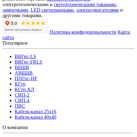
электротехническими и
светотехническими товарами
,
лампочками
,
LED светильниками
,
электродвигателями
и
другими товарами.
Политика конфиденциальности
Карта
сайта
Популярное
ВВГнг-LS
ВВГнг-FRLS
ВБШВ
АВБШВ
ППГнг-HF
КГтп
КГтп-ХЛ
СИП-2
СИП-4
ПВС
Кабель-канал 25х16
Кабель-канал 40х40
О компании