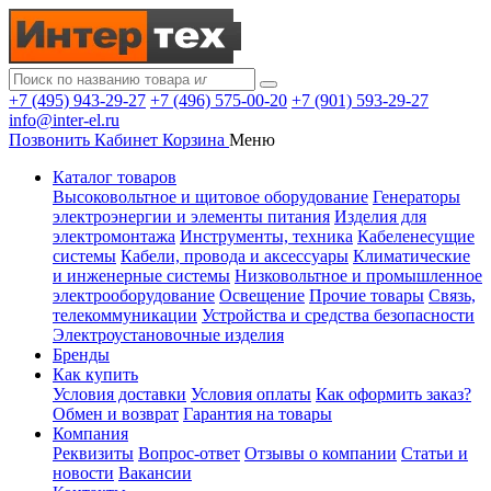
+7 (495) 943-29-27
+7 (496) 575-00-20
+7 (901) 593-29-27
info@inter-el.ru
Позвонить
Кабинет
Корзина
Меню
Каталог товаров
Высоковольтное и щитовое оборудование
Генераторы
электроэнергии и элементы питания
Изделия для
электромонтажа
Инструменты, техника
Кабеленесущие
системы
Кабели, провода и аксессуары
Климатические
и инженерные системы
Низковольтное и промышленное
электрооборудование
Освещение
Прочие товары
Связь,
телекоммуникации
Устройства и средства безопасности
Электроустановочные изделия
Бренды
Как купить
Условия доставки
Условия оплаты
Как оформить заказ?
Обмен и возврат
Гарантия на товары
Компания
Реквизиты
Вопрос-ответ
Отзывы о компании
Статьи и
новости
Вакансии