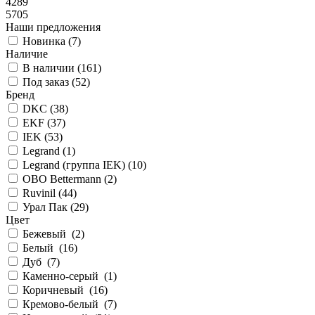
4289
5705
Наши предложения
Новинка (
7
)
Наличие
В наличии (
161
)
Под заказ (
52
)
Бренд
DKC (
38
)
EKF (
37
)
IEK (
53
)
Legrand (
1
)
Legrand (группа IEK) (
10
)
OBO Bettermann (
2
)
Ruvinil (
44
)
Урал Пак (
29
)
Цвет
Бежевый (
2
)
Белый (
16
)
Дуб (
7
)
Каменно-серый (
1
)
Коричневый (
16
)
Кремово-белый (
7
)