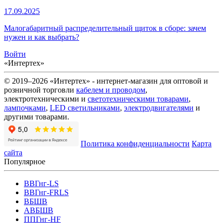
17.09.2025
Малогабаритный распределительный щиток в сборе: зачем
нужен и как выбрать?
Войти
«Интертех»
© 2019–2026 «Интертех» - интернет-магазин для оптовой и
розничной торговли
кабелем и проводом
,
электротехническими и
светотехническими товарами
,
лампочками
,
LED светильниками
,
электродвигателями
и
другими товарами.
Политика конфиденциальности
Карта
сайта
Популярное
ВВГнг-LS
ВВГнг-FRLS
ВБШВ
АВБШВ
ППГнг-HF