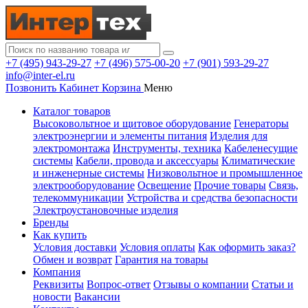
+7 (495) 943-29-27
+7 (496) 575-00-20
+7 (901) 593-29-27
info@inter-el.ru
Позвонить
Кабинет
Корзина
Меню
Каталог товаров
Высоковольтное и щитовое оборудование
Генераторы
электроэнергии и элементы питания
Изделия для
электромонтажа
Инструменты, техника
Кабеленесущие
системы
Кабели, провода и аксессуары
Климатические
и инженерные системы
Низковольтное и промышленное
электрооборудование
Освещение
Прочие товары
Связь,
телекоммуникации
Устройства и средства безопасности
Электроустановочные изделия
Бренды
Как купить
Условия доставки
Условия оплаты
Как оформить заказ?
Обмен и возврат
Гарантия на товары
Компания
Реквизиты
Вопрос-ответ
Отзывы о компании
Статьи и
новости
Вакансии