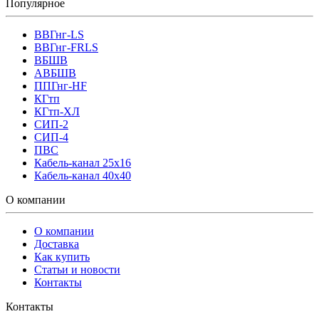
Популярное
ВВГнг-LS
ВВГнг-FRLS
ВБШВ
АВБШВ
ППГнг-HF
КГтп
КГтп-ХЛ
СИП-2
СИП-4
ПВС
Кабель-канал 25х16
Кабель-канал 40х40
О компании
О компании
Доставка
Как купить
Статьи и новости
Контакты
Контакты