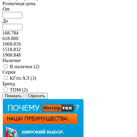
Розничная цена
От
До
168.784
618.800
1068.816
1518.832
1968.848
Наличие
В наличии (
2
)
Серия
КГтп-ХЛ (
3
)
Бренд
TDM (
2
)