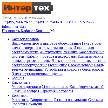
+7 (495) 943-29-27
+7 (496) 575-00-20
+7 (901) 593-29-27
info@inter-el.ru
Позвонить
Кабинет
Корзина
Меню
Каталог товаров
Высоковольтное и щитовое оборудование
Генераторы
электроэнергии и элементы питания
Изделия для
электромонтажа
Инструменты, техника
Кабеленесущие
системы
Кабели, провода и аксессуары
Климатические
и инженерные системы
Низковольтное и промышленное
электрооборудование
Освещение
Прочие товары
Связь,
телекоммуникации
Устройства и средства безопасности
Электроустановочные изделия
Бренды
Как купить
Условия доставки
Условия оплаты
Как оформить заказ?
Обмен и возврат
Гарантия на товары
Компания
Реквизиты
Вопрос-ответ
Отзывы о компании
Статьи и
новости
Вакансии