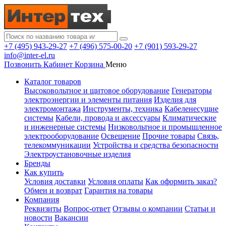
+7 (495) 943-29-27
+7 (496) 575-00-20
+7 (901) 593-29-27
info@inter-el.ru
Позвонить
Кабинет
Корзина
Меню
Каталог товаров
Высоковольтное и щитовое оборудование
Генераторы
электроэнергии и элементы питания
Изделия для
электромонтажа
Инструменты, техника
Кабеленесущие
системы
Кабели, провода и аксессуары
Климатические
и инженерные системы
Низковольтное и промышленное
электрооборудование
Освещение
Прочие товары
Связь,
телекоммуникации
Устройства и средства безопасности
Электроустановочные изделия
Бренды
Как купить
Условия доставки
Условия оплаты
Как оформить заказ?
Обмен и возврат
Гарантия на товары
Компания
Реквизиты
Вопрос-ответ
Отзывы о компании
Статьи и
новости
Вакансии