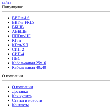
сайта
Популярное
ВВГнг-LS
ВВГнг-FRLS
ВБШВ
АВБШВ
ППГнг-HF
КГтп
КГтп-ХЛ
СИП-2
СИП-4
ПВС
Кабель-канал 25х16
Кабель-канал 40х40
О компании
О компании
Доставка
Как купить
Статьи и новости
Контакты