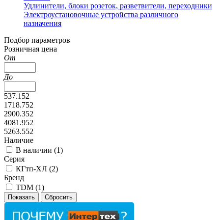
Удлинители, блоки розеток, разветвители, переходники
Электроустановочные устройства различного
назначения
Подбор параметров
Розничная цена
От
До
537.152
1718.752
2900.352
4081.952
5263.552
Наличие
В наличии (
1
)
Серия
КГтп-ХЛ (
2
)
Бренд
TDM (
1
)