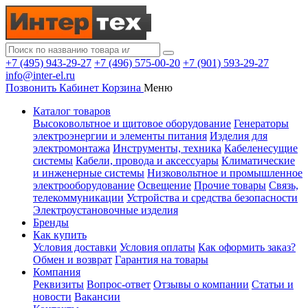
+7 (495) 943-29-27
+7 (496) 575-00-20
+7 (901) 593-29-27
info@inter-el.ru
Позвонить
Кабинет
Корзина
Меню
Каталог товаров
Высоковольтное и щитовое оборудование
Генераторы
электроэнергии и элементы питания
Изделия для
электромонтажа
Инструменты, техника
Кабеленесущие
системы
Кабели, провода и аксессуары
Климатические
и инженерные системы
Низковольтное и промышленное
электрооборудование
Освещение
Прочие товары
Связь,
телекоммуникации
Устройства и средства безопасности
Электроустановочные изделия
Бренды
Как купить
Условия доставки
Условия оплаты
Как оформить заказ?
Обмен и возврат
Гарантия на товары
Компания
Реквизиты
Вопрос-ответ
Отзывы о компании
Статьи и
новости
Вакансии