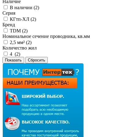
Наличие
В наличии (
2
)
Серия
КГтп-ХЛ (
2
)
Бренд
TDM (
2
)
Номинальное сечение проводника, кв.мм
2,5 мм² (
2
)
Количество жил
4 (
2
)