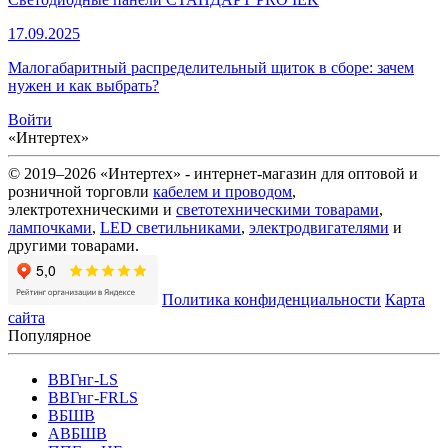
17.09.2025
Малогабаритный распределительный щиток в сборе: зачем
нужен и как выбрать?
Войти
«Интертех»
© 2019–2026 «Интертех» - интернет-магазин для оптовой и
розничной торговли
кабелем и проводом
,
электротехническими и
светотехническими товарами
,
лампочками
,
LED светильниками
,
электродвигателями
и
другими товарами.
Политика конфиденциальности
Карта
сайта
Популярное
ВВГнг-LS
ВВГнг-FRLS
ВБШВ
АВБШВ