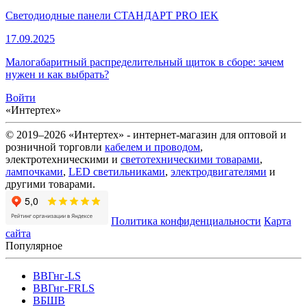
Светодиодные панели СТАНДАРТ PRO IEK
17.09.2025
Малогабаритный распределительный щиток в сборе: зачем
нужен и как выбрать?
Войти
«Интертех»
© 2019–2026 «Интертех» - интернет-магазин для оптовой и
розничной торговли
кабелем и проводом
,
электротехническими и
светотехническими товарами
,
лампочками
,
LED светильниками
,
электродвигателями
и
другими товарами.
Политика конфиденциальности
Карта
сайта
Популярное
ВВГнг-LS
ВВГнг-FRLS
ВБШВ