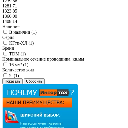
1239.56
1281.71
1323.85
1366.00
1408.14
Наличие
В наличии (
1
)
Серия
КГтп-ХЛ (
1
)
Бренд
TDM (
1
)
Номинальное сечение проводника, кв.мм
16 мм² (
1
)
Количество жил
5 (
1
)