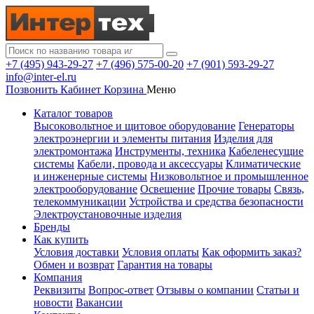
+7 (495) 943-29-27
+7 (496) 575-00-20
+7 (901) 593-29-27
info@inter-el.ru
Позвонить
Кабинет
Корзина
Меню
Каталог товаров
Высоковольтное и щитовое оборудование
Генераторы
электроэнергии и элементы питания
Изделия для
электромонтажа
Инструменты, техника
Кабеленесущие
системы
Кабели, провода и аксессуары
Климатические
и инженерные системы
Низковольтное и промышленное
электрооборудование
Освещение
Прочие товары
Связь,
телекоммуникации
Устройства и средства безопасности
Электроустановочные изделия
Бренды
Как купить
Условия доставки
Условия оплаты
Как оформить заказ?
Обмен и возврат
Гарантия на товары
Компания
Реквизиты
Вопрос-ответ
Отзывы о компании
Статьи и
новости
Вакансии