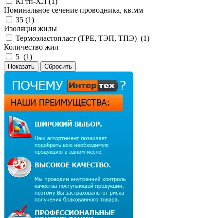
КГтп-ХЛ (
1
)
Номинальное сечение проводника, кв.мм
35 (
1
)
Изоляция жилы
Термоэластопласт (TPE, ТЭП, ТПЭ) (
1
)
Количество жил
5 (
1
)