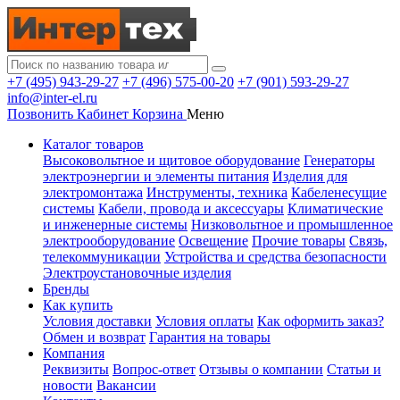
+7 (495) 943-29-27
+7 (496) 575-00-20
+7 (901) 593-29-27
info@inter-el.ru
Позвонить
Кабинет
Корзина
Меню
Каталог товаров
Высоковольтное и щитовое оборудование
Генераторы
электроэнергии и элементы питания
Изделия для
электромонтажа
Инструменты, техника
Кабеленесущие
системы
Кабели, провода и аксессуары
Климатические
и инженерные системы
Низковольтное и промышленное
электрооборудование
Освещение
Прочие товары
Связь,
телекоммуникации
Устройства и средства безопасности
Электроустановочные изделия
Бренды
Как купить
Условия доставки
Условия оплаты
Как оформить заказ?
Обмен и возврат
Гарантия на товары
Компания
Реквизиты
Вопрос-ответ
Отзывы о компании
Статьи и
новости
Вакансии