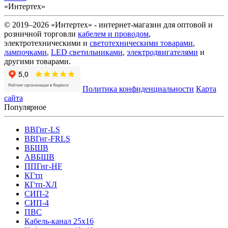
«Интертех»
© 2019–2026 «Интертех» - интернет-магазин для оптовой и
розничной торговли
кабелем и проводом
,
электротехническими и
светотехническими товарами
,
лампочками
,
LED светильниками
,
электродвигателями
и
другими товарами.
Политика конфиденциальности
Карта
сайта
Популярное
ВВГнг-LS
ВВГнг-FRLS
ВБШВ
АВБШВ
ППГнг-HF
КГтп
КГтп-ХЛ
СИП-2
СИП-4
ПВС
Кабель-канал 25х16