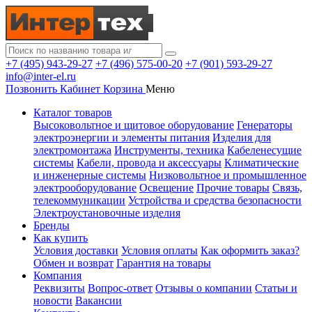
+7 (495) 943-29-27
+7 (496) 575-00-20
+7 (901) 593-29-27
info@inter-el.ru
Позвонить
Кабинет
Корзина
Меню
Каталог товаров
Высоковольтное и щитовое оборудование
Генераторы
электроэнергии и элементы питания
Изделия для
электромонтажа
Инструменты, техника
Кабеленесущие
системы
Кабели, провода и аксессуары
Климатические
и инженерные системы
Низковольтное и промышленное
электрооборудование
Освещение
Прочие товары
Связь,
телекоммуникации
Устройства и средства безопасности
Электроустановочные изделия
Бренды
Как купить
Условия доставки
Условия оплаты
Как оформить заказ?
Обмен и возврат
Гарантия на товары
Компания
Реквизиты
Вопрос-ответ
Отзывы о компании
Статьи и
новости
Вакансии