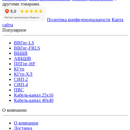
другими товарами.
Политика конфиденциальности
Карта
сайта
Популярное
ВВГнг-LS
ВВГнг-FRLS
ВБШВ
АВБШВ
ППГнг-HF
КГтп
КГтп-ХЛ
СИП-2
СИП-4
ПВС
Кабель-канал 25х16
Кабель-канал 40х40
О компании
О компании
Доставка