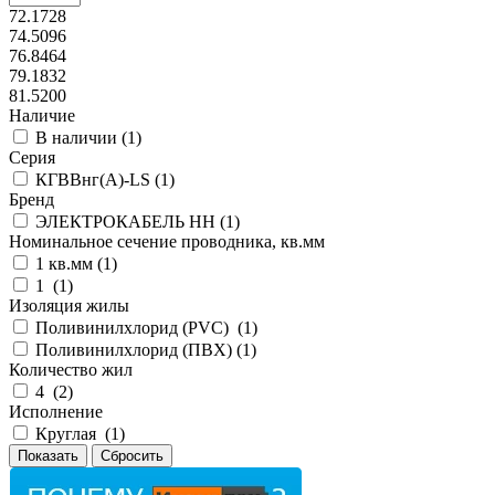
72.1728
74.5096
76.8464
79.1832
81.5200
Наличие
В наличии (
1
)
Серия
КГВВнг(А)-LS (
1
)
Бренд
ЭЛЕКТРОКАБЕЛЬ НН (
1
)
Номинальное сечение проводника, кв.мм
1 кв.мм (
1
)
1 (
1
)
Изоляция жилы
Поливинилхлорид (PVC) (
1
)
Поливинилхлорид (ПВХ) (
1
)
Количество жил
4 (
2
)
Исполнение
Круглая (
1
)