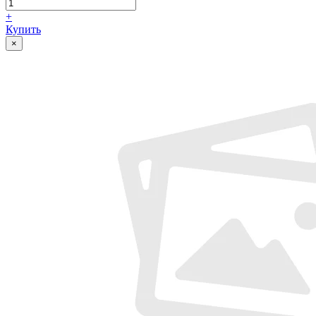
+
Купить
×