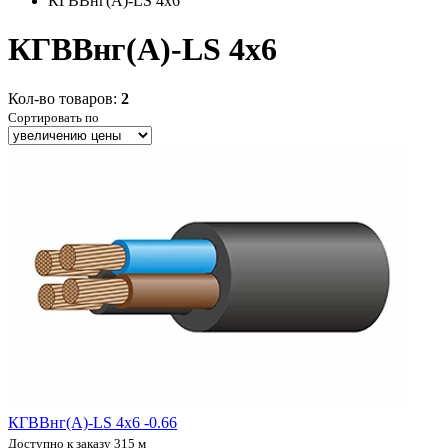
КГВВнг(А)-LS 4x6
КГВВнг(А)-LS 4x6
Кол-во товаров:
2
Сортировать по
КГВВнг(А)-LS 4х6 -0.66
Доступно к заказу 315 м