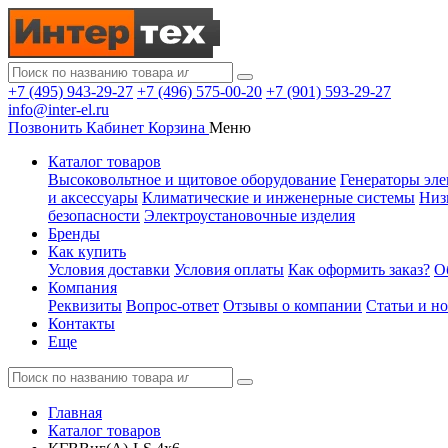
+7 (495) 943-29-27
+7 (496) 575-00-20
+7 (901) 593-29-27
info@inter-el.ru
Позвонить
Кабинет
Корзина
Меню
Каталог товаров
Высоковольтное и щитовое оборудование
Генераторы эле
и аксессуары
Климатические и инженерные системы
Низ
безопасности
Электроустановочные изделия
Бренды
Как купить
Условия доставки
Условия оплаты
Как оформить заказ?
О
Компания
Реквизиты
Вопрос-ответ
Отзывы о компании
Статьи и н
Контакты
Еще
Главная
Каталог товаров