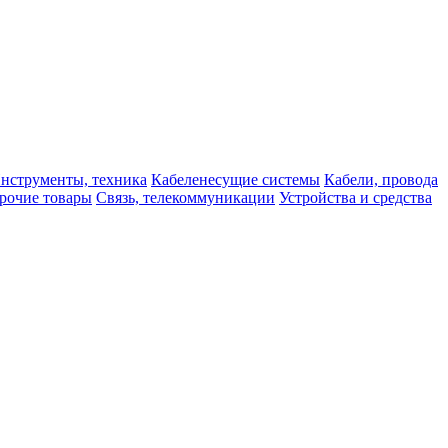
нструменты, техника
Кабеленесущие системы
Кабели, провода
рочие товары
Связь, телекоммуникации
Устройства и средства