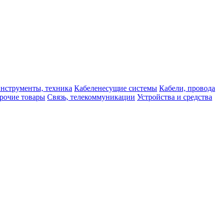
нструменты, техника
Кабеленесущие системы
Кабели, провода
рочие товары
Связь, телекоммуникации
Устройства и средства