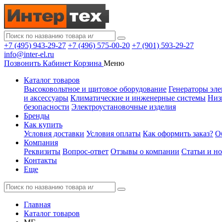
+7 (495) 943-29-27
+7 (496) 575-00-20
+7 (901) 593-29-27
info@inter-el.ru
Позвонить
Кабинет
Корзина
Меню
Каталог товаров
Высоковольтное и щитовое оборудование
Генераторы эле
и аксессуары
Климатические и инженерные системы
Низ
безопасности
Электроустановочные изделия
Бренды
Как купить
Условия доставки
Условия оплаты
Как оформить заказ?
О
Компания
Реквизиты
Вопрос-ответ
Отзывы о компании
Статьи и н
Контакты
Еще
Главная
Каталог товаров