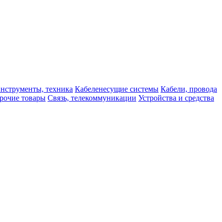
нструменты, техника
Кабеленесущие системы
Кабели, провода
рочие товары
Связь, телекоммуникации
Устройства и средства