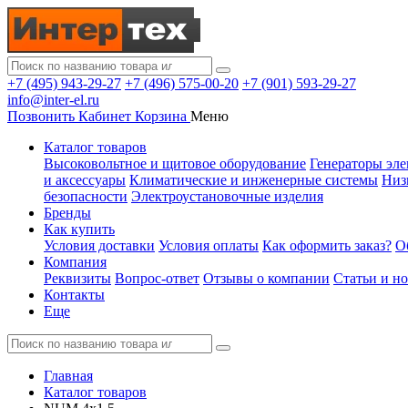
+7 (495) 943-29-27
+7 (496) 575-00-20
+7 (901) 593-29-27
info@inter-el.ru
Позвонить
Кабинет
Корзина
Меню
Каталог товаров
Высоковольтное и щитовое оборудование
Генераторы эле
и аксессуары
Климатические и инженерные системы
Низ
безопасности
Электроустановочные изделия
Бренды
Как купить
Условия доставки
Условия оплаты
Как оформить заказ?
О
Компания
Реквизиты
Вопрос-ответ
Отзывы о компании
Статьи и н
Контакты
Еще
Главная
Каталог товаров