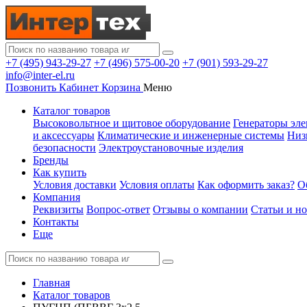
+7 (495) 943-29-27
+7 (496) 575-00-20
+7 (901) 593-29-27
info@inter-el.ru
Позвонить
Кабинет
Корзина
Меню
Каталог товаров
Высоковольтное и щитовое оборудование
Генераторы эле
и аксессуары
Климатические и инженерные системы
Низ
безопасности
Электроустановочные изделия
Бренды
Как купить
Условия доставки
Условия оплаты
Как оформить заказ?
О
Компания
Реквизиты
Вопрос-ответ
Отзывы о компании
Статьи и н
Контакты
Еще
Главная
Каталог товаров