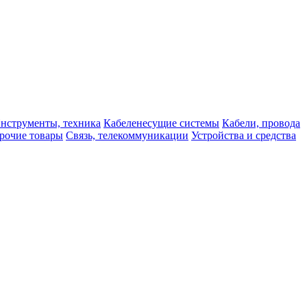
нструменты, техника
Кабеленесущие системы
Кабели, провода
рочие товары
Связь, телекоммуникации
Устройства и средства