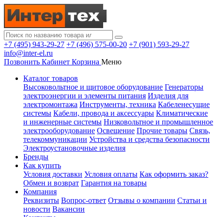
+7 (495) 943-29-27
+7 (496) 575-00-20
+7 (901) 593-29-27
info@inter-el.ru
Позвонить
Кабинет
Корзина
Меню
Каталог товаров
Высоковольтное и щитовое оборудование
Генераторы
электроэнергии и элементы питания
Изделия для
электромонтажа
Инструменты, техника
Кабеленесущие
системы
Кабели, провода и аксессуары
Климатические
и инженерные системы
Низковольтное и промышленное
электрооборудование
Освещение
Прочие товары
Связь,
телекоммуникации
Устройства и средства безопасности
Электроустановочные изделия
Бренды
Как купить
Условия доставки
Условия оплаты
Как оформить заказ?
Обмен и возврат
Гарантия на товары
Компания
Реквизиты
Вопрос-ответ
Отзывы о компании
Статьи и
новости
Вакансии