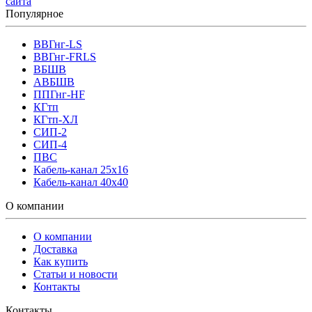
сайта
Популярное
ВВГнг-LS
ВВГнг-FRLS
ВБШВ
АВБШВ
ППГнг-HF
КГтп
КГтп-ХЛ
СИП-2
СИП-4
ПВС
Кабель-канал 25х16
Кабель-канал 40х40
О компании
О компании
Доставка
Как купить
Статьи и новости
Контакты
Контакты