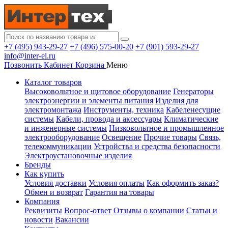
+7 (495) 943-29-27
+7 (496) 575-00-20
+7 (901) 593-29-27
info@inter-el.ru
Позвонить
Кабинет
Корзина
Меню
Каталог товаров
Высоковольтное и щитовое оборудование
Генераторы
электроэнергии и элементы питания
Изделия для
электромонтажа
Инструменты, техника
Кабеленесущие
системы
Кабели, провода и аксессуары
Климатические
и инженерные системы
Низковольтное и промышленное
электрооборудование
Освещение
Прочие товары
Связь,
телекоммуникации
Устройства и средства безопасности
Электроустановочные изделия
Бренды
Как купить
Условия доставки
Условия оплаты
Как оформить заказ?
Обмен и возврат
Гарантия на товары
Компания
Реквизиты
Вопрос-ответ
Отзывы о компании
Статьи и
новости
Вакансии