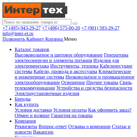
+7 (495) 943-29-27
+7 (496) 575-00-20
+7 (901) 593-29-27
info@inter-el.ru
Позвонить
Кабинет
Корзина
Меню
Каталог товаров
Высоковольтное и щитовое оборудование
Генераторы
электроэнергии и элементы питания
Изделия для
электромонтажа
Инструменты, техника
Кабеленесущие
системы
Кабели, провода и аксессуары
Климатические
и инженерные системы
Низковольтное и промышленное
электрооборудование
Освещение
Прочие товары
Связь,
телекоммуникации
Устройства и средства безопасности
Электроустановочные изделия
Бренды
Как купить
Условия доставки
Условия оплаты
Как оформить заказ?
Обмен и возврат
Гарантия на товары
Компания
Реквизиты
Вопрос-ответ
Отзывы о компании
Статьи и
новости
Вакансии