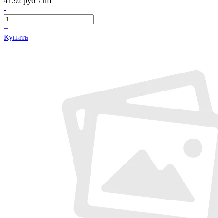
41.92 руб. / шт
-
+
Купить