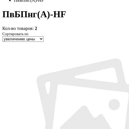
ПвБПнг(А)-HF
ПвБПнг(А)-HF
Кол-во товаров:
2
Сортировать по