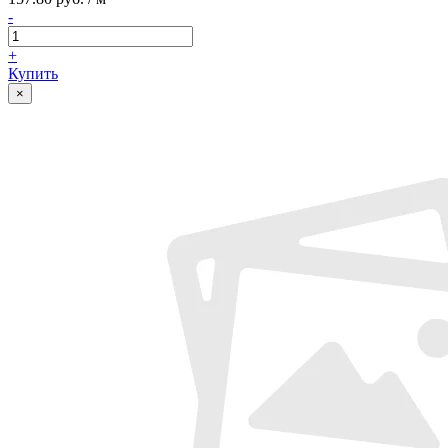
-
+
Купить
×