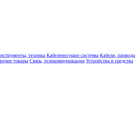
нструменты, техника
Кабеленесущие системы
Кабели, провода
рочие товары
Связь, телекоммуникации
Устройства и средства