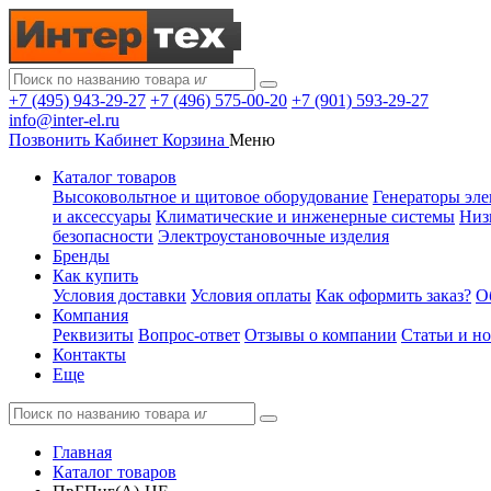
+7 (495) 943-29-27
+7 (496) 575-00-20
+7 (901) 593-29-27
info@inter-el.ru
Позвонить
Кабинет
Корзина
Меню
Каталог товаров
Высоковольтное и щитовое оборудование
Генераторы эле
и аксессуары
Климатические и инженерные системы
Низ
безопасности
Электроустановочные изделия
Бренды
Как купить
Условия доставки
Условия оплаты
Как оформить заказ?
О
Компания
Реквизиты
Вопрос-ответ
Отзывы о компании
Статьи и н
Контакты
Еще
Главная
Каталог товаров