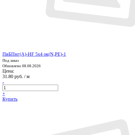
ПвБПнг(А)-HF 5х4 ок(N,PE)-1
Под заказ
Обновлено 08.08.2026
Цена:
31.80 руб. / м
-
+
Купить