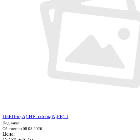
ПвБПнг(А)-HF 5х6 ок(N,PE)-1
Под заказ
Обновлено 08.08.2026
Цена:
157.80 руб. / м