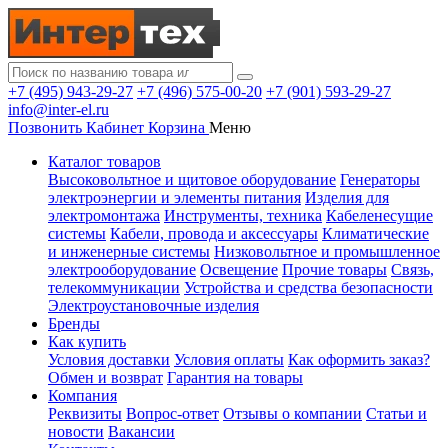
+7 (495) 943-29-27
+7 (496) 575-00-20
+7 (901) 593-29-27
info@inter-el.ru
Позвонить
Кабинет
Корзина
Меню
Каталог товаров
Высоковольтное и щитовое оборудование
Генераторы
электроэнергии и элементы питания
Изделия для
электромонтажа
Инструменты, техника
Кабеленесущие
системы
Кабели, провода и аксессуары
Климатические
и инженерные системы
Низковольтное и промышленное
электрооборудование
Освещение
Прочие товары
Связь,
телекоммуникации
Устройства и средства безопасности
Электроустановочные изделия
Бренды
Как купить
Условия доставки
Условия оплаты
Как оформить заказ?
Обмен и возврат
Гарантия на товары
Компания
Реквизиты
Вопрос-ответ
Отзывы о компании
Статьи и
новости
Вакансии