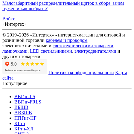
Малогабаритный распределительный щиток в сборе: зачем
нужен и как выбрать?
Войти
«Интертех»
© 2019–2026 «Интертех» - интернет-магазин для оптовой и
розничной торговли
кабелем и проводом
,
электротехническими и
светотехническими товарами
,
лампочками
,
LED светильниками
,
электродвигателями
и
другими товарами.
Политика конфиденциальности
Карта
сайта
Популярное
ВВГнг-LS
ВВГнг-FRLS
ВБШВ
АВБШВ
ППГнг-HF
КГтп
КГтп-ХЛ