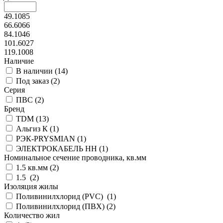
49.1085
66.6066
84.1046
101.6027
119.1008
Наличие
В наличии (
14
)
Под заказ (
2
)
Серия
ПВС (
2
)
Бренд
TDM (
13
)
Альгиз К (
1
)
РЭК-PRYSMIAN (
1
)
ЭЛЕКТРОКАБЕЛЬ НН (
1
)
Номинальное сечение проводника, кв.мм
1.5 кв.мм (
2
)
1.5 (
2
)
Изоляция жилы
Поливинилхлорид (PVC) (
1
)
Поливинилхлорид (ПВХ) (
2
)
Количество жил