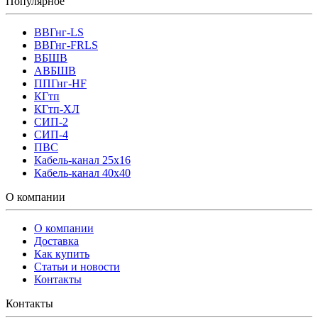
Популярное
ВВГнг-LS
ВВГнг-FRLS
ВБШВ
АВБШВ
ППГнг-HF
КГтп
КГтп-ХЛ
СИП-2
СИП-4
ПВС
Кабель-канал 25х16
Кабель-канал 40х40
О компании
О компании
Доставка
Как купить
Статьи и новости
Контакты
Контакты