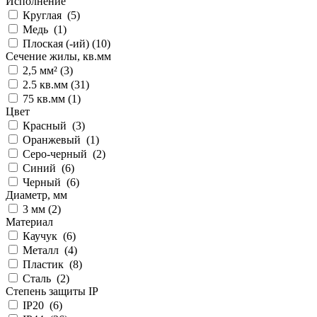
Исполнение
Круглая (
5
)
Медь (
1
)
Плоская (-ий) (
10
)
Сечение жилы, кв.мм
2,5 мм² (
3
)
2.5 кв.мм (
31
)
75 кв.мм (
1
)
Цвет
Красный (
3
)
Оранжевый (
1
)
Серо-черный (
2
)
Синий (
6
)
Черный (
6
)
Диаметр, мм
3 мм (
2
)
Материал
Каучук (
6
)
Металл (
4
)
Пластик (
8
)
Сталь (
2
)
Степень защиты IP
IP20 (
6
)