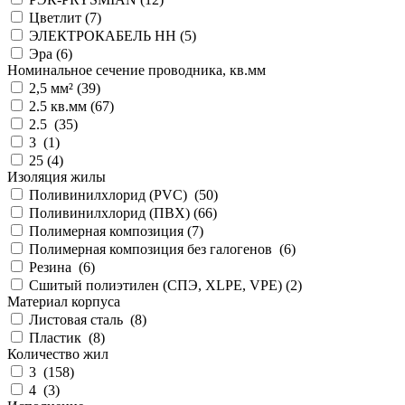
Цветлит (
7
)
ЭЛЕКТРОКАБЕЛЬ НН (
5
)
Эра (
6
)
Номинальное сечение проводника, кв.мм
2,5 мм² (
39
)
2.5 кв.мм (
67
)
2.5 (
35
)
3 (
1
)
25 (
4
)
Изоляция жилы
Поливинилхлорид (PVC) (
50
)
Поливинилхлорид (ПВХ) (
66
)
Полимерная композиция (
7
)
Полимерная композиция без галогенов (
6
)
Резина (
6
)
Сшитый полиэтилен (СПЭ, XLPE, VPE) (
2
)
Материал корпуса
Листовая сталь (
8
)
Пластик (
8
)
Количество жил
3 (
158
)
4 (
3
)