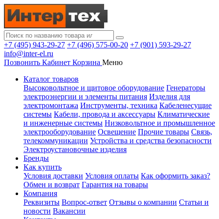
+7 (495) 943-29-27
+7 (496) 575-00-20
+7 (901) 593-29-27
info@inter-el.ru
Позвонить
Кабинет
Корзина
Меню
Каталог товаров
Высоковольтное и щитовое оборудование
Генераторы
электроэнергии и элементы питания
Изделия для
электромонтажа
Инструменты, техника
Кабеленесущие
системы
Кабели, провода и аксессуары
Климатические
и инженерные системы
Низковольтное и промышленное
электрооборудование
Освещение
Прочие товары
Связь,
телекоммуникации
Устройства и средства безопасности
Электроустановочные изделия
Бренды
Как купить
Условия доставки
Условия оплаты
Как оформить заказ?
Обмен и возврат
Гарантия на товары
Компания
Реквизиты
Вопрос-ответ
Отзывы о компании
Статьи и
новости
Вакансии