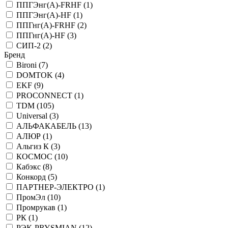
ППГЭнг(А)-FRHF (
1
)
ППГЭнг(А)-HF (
1
)
ППГнг(А)-FRHF (
2
)
ППГнг(А)-HF (
3
)
СИП-2 (
2
)
Бренд
Bironi (
7
)
DOMTOK (
4
)
EKF (
9
)
PROCONNECT (
1
)
TDM (
105
)
Universal (
3
)
АЛЬФАКАБЕЛЬ (
13
)
АЛЮР (
1
)
Альгиз К (
3
)
КОСМОС (
10
)
Кабэкс (
8
)
Конкорд (
5
)
ПАРТНЕР-ЭЛЕКТРО (
1
)
ПромЭл (
10
)
Промрукав (
1
)
РК (
1
)
РЭК-PRYSMIAN (
12
)