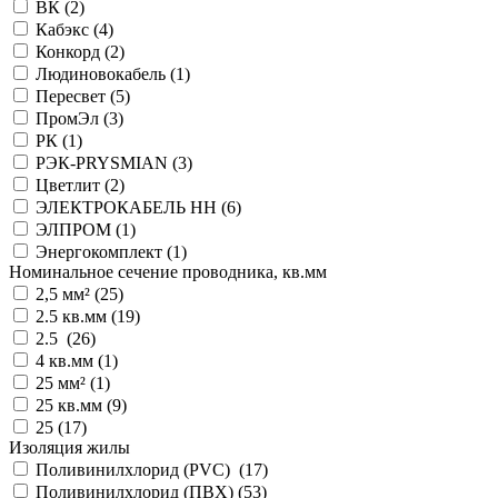
ВК (
2
)
Кабэкс (
4
)
Конкорд (
2
)
Людиновокабель (
1
)
Пересвет (
5
)
ПромЭл (
3
)
РК (
1
)
РЭК-PRYSMIAN (
3
)
Цветлит (
2
)
ЭЛЕКТРОКАБЕЛЬ НН (
6
)
ЭЛПРОМ (
1
)
Энергокомплект (
1
)
Номинальное сечение проводника, кв.мм
2,5 мм² (
25
)
2.5 кв.мм (
19
)
2.5 (
26
)
4 кв.мм (
1
)
25 мм² (
1
)
25 кв.мм (
9
)
25 (
17
)
Изоляция жилы
Поливинилхлорид (PVC) (
17
)
Поливинилхлорид (ПВХ) (
53
)