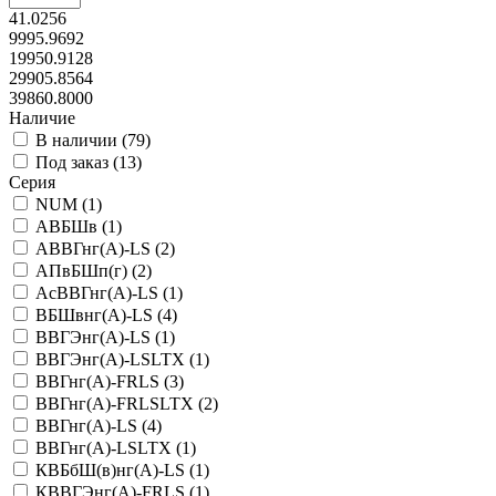
41.0256
9995.9692
19950.9128
29905.8564
39860.8000
Наличие
В наличии (
79
)
Под заказ (
13
)
Серия
NUM (
1
)
АВБШв (
1
)
АВВГнг(А)-LS (
2
)
АПвБШп(г) (
2
)
АсВВГнг(А)-LS (
1
)
ВБШвнг(А)-LS (
4
)
ВВГЭнг(А)-LS (
1
)
ВВГЭнг(А)-LSLTX (
1
)
ВВГнг(А)-FRLS (
3
)
ВВГнг(А)-FRLSLTX (
2
)
ВВГнг(А)-LS (
4
)
ВВГнг(А)-LSLTX (
1
)
КВБбШ(в)нг(А)-LS (
1
)
КВВГЭнг(А)-FRLS (
1
)