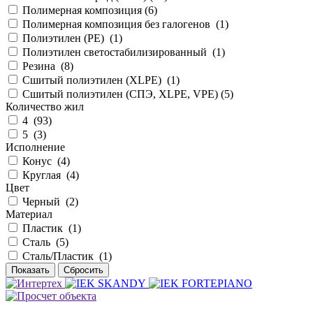
Полимерная композиция (
6
)
Полимерная композиция без галогенов (
1
)
Полиэтилен (PE) (
1
)
Полиэтилен светостабилизированный (
1
)
Резина (
8
)
Сшитый полиэтилен (XLPE) (
1
)
Сшитый полиэтилен (СПЭ, XLPE, VPE) (
5
)
Количество жил
4 (
93
)
5 (
3
)
Исполнение
Конус (
4
)
Круглая (
4
)
Цвет
Черный (
2
)
Материал
Пластик (
1
)
Сталь (
5
)
Сталь/Пластик (
1
)