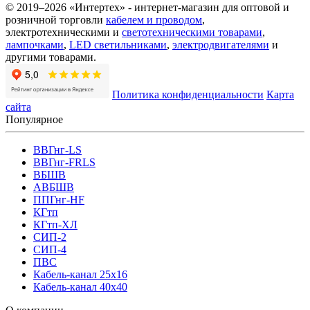
© 2019–2026 «Интертех» - интернет-магазин для оптовой и
розничной торговли
кабелем и проводом
,
электротехническими и
светотехническими товарами
,
лампочками
,
LED светильниками
,
электродвигателями
и
другими товарами.
Политика конфиденциальности
Карта
сайта
Популярное
ВВГнг-LS
ВВГнг-FRLS
ВБШВ
АВБШВ
ППГнг-HF
КГтп
КГтп-ХЛ
СИП-2
СИП-4
ПВС
Кабель-канал 25х16
Кабель-канал 40х40