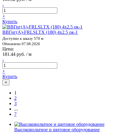
-
+
Купить
ВВГнг(А)-FRLSLTX (180) 4х2.5 ок-1
Доступно к заказу 570 м
Обновлено 07.08.2026
Цена:
181.44 руб. / м
-
+
Купить
×
1
2
3
...
7
Высоковольтное и щитовое оборудование