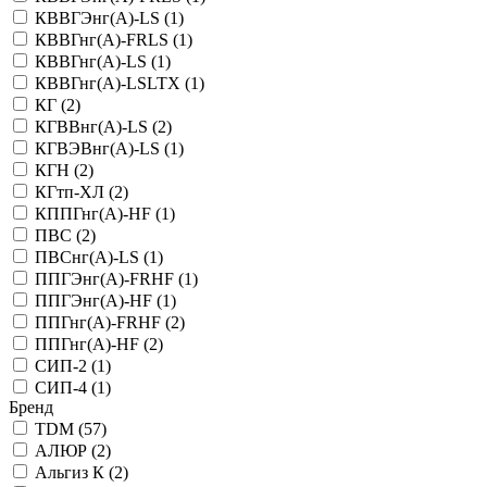
КВВГЭнг(А)-LS (
1
)
КВВГнг(А)-FRLS (
1
)
КВВГнг(А)-LS (
1
)
КВВГнг(А)-LSLTX (
1
)
КГ (
2
)
КГВВнг(А)-LS (
2
)
КГВЭВнг(А)-LS (
1
)
КГН (
2
)
КГтп-ХЛ (
2
)
КППГнг(А)-HF (
1
)
ПВС (
2
)
ПВСнг(А)-LS (
1
)
ППГЭнг(А)-FRHF (
1
)
ППГЭнг(А)-HF (
1
)
ППГнг(А)-FRHF (
2
)
ППГнг(А)-HF (
2
)
СИП-2 (
1
)
СИП-4 (
1
)
Бренд
TDM (
57
)
АЛЮР (
2
)
Альгиз К (
2
)