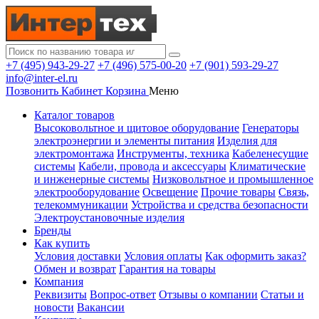
+7 (495) 943-29-27
+7 (496) 575-00-20
+7 (901) 593-29-27
info@inter-el.ru
Позвонить
Кабинет
Корзина
Меню
Каталог товаров
Высоковольтное и щитовое оборудование
Генераторы
электроэнергии и элементы питания
Изделия для
электромонтажа
Инструменты, техника
Кабеленесущие
системы
Кабели, провода и аксессуары
Климатические
и инженерные системы
Низковольтное и промышленное
электрооборудование
Освещение
Прочие товары
Связь,
телекоммуникации
Устройства и средства безопасности
Электроустановочные изделия
Бренды
Как купить
Условия доставки
Условия оплаты
Как оформить заказ?
Обмен и возврат
Гарантия на товары
Компания
Реквизиты
Вопрос-ответ
Отзывы о компании
Статьи и
новости
Вакансии