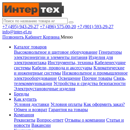
+7 (495) 943-29-27
+7 (496) 575-00-20
+7 (901) 593-29-27
info@inter-el.ru
Позвонить
Кабинет
Корзина
Меню
Каталог товаров
Высоковольтное и щитовое оборудование
Генераторы
электроэнергии и элементы питания
Изделия для
электромонтажа
Инструменты, техника
Кабеленесущие
системы
Кабели, провода и аксессуары
Климатические
и инженерные системы
Низковольтное и промышленное
электрооборудование
Освещение
Прочие товары
Связь,
телекоммуникации
Устройства и средства безопасности
Электроустановочные изделия
Бренды
Как купить
Условия доставки
Условия оплаты
Как оформить заказ?
Обмен и возврат
Гарантия на товары
Компания
Реквизиты
Вопрос-ответ
Отзывы о компании
Статьи и
новости
Вакансии