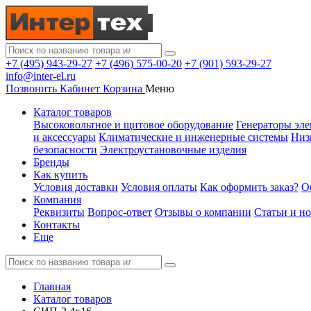
+7 (495) 943-29-27
+7 (496) 575-00-20
+7 (901) 593-29-27
info@inter-el.ru
Позвонить
Кабинет
Корзина
Меню
Каталог товаров
Высоковольтное и щитовое оборудование
Генераторы эле
и аксессуары
Климатические и инженерные системы
Низ
безопасности
Электроустановочные изделия
Бренды
Как купить
Условия доставки
Условия оплаты
Как оформить заказ?
О
Компания
Реквизиты
Вопрос-ответ
Отзывы о компании
Статьи и н
Контакты
Еще
Главная
Каталог товаров