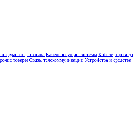
нструменты, техника
Кабеленесущие системы
Кабели, провода
рочие товары
Связь, телекоммуникации
Устройства и средства