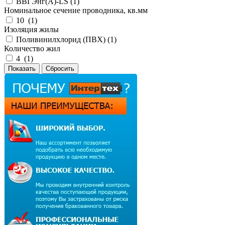
ВВГЭнг(А)-LS (
1
)
Номинальное сечение проводника, кв.мм
10 (
1
)
Изоляция жилы
Поливинилхлорид (ПВХ) (
1
)
Количество жил
4 (
1
)