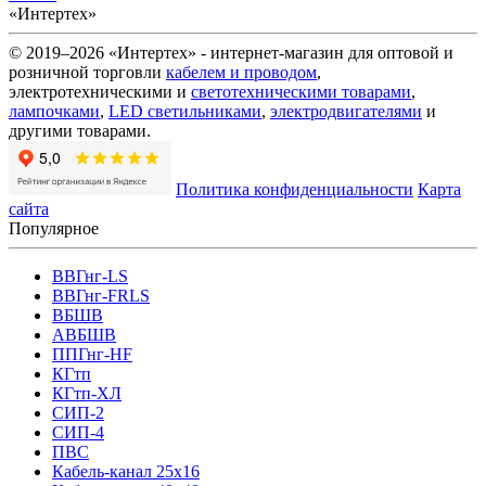
«Интертех»
© 2019–2026 «Интертех» - интернет-магазин для оптовой и
розничной торговли
кабелем и проводом
,
электротехническими и
светотехническими товарами
,
лампочками
,
LED светильниками
,
электродвигателями
и
другими товарами.
Политика конфиденциальности
Карта
сайта
Популярное
ВВГнг-LS
ВВГнг-FRLS
ВБШВ
АВБШВ
ППГнг-HF
КГтп
КГтп-ХЛ
СИП-2
СИП-4
ПВС
Кабель-канал 25х16