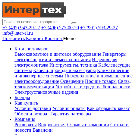
+7 (495) 943-29-27
+7 (496) 575-00-20
+7 (901) 593-29-27
info@inter-el.ru
Позвонить
Кабинет
Корзина
Меню
Каталог товаров
Высоковольтное и щитовое оборудование
Генераторы
электроэнергии и элементы питания
Изделия для
электромонтажа
Инструменты, техника
Кабеленесущие
системы
Кабели, провода и аксессуары
Климатические
и инженерные системы
Низковольтное и промышленное
электрооборудование
Освещение
Прочие товары
Связь,
телекоммуникации
Устройства и средства безопасности
Электроустановочные изделия
Бренды
Как купить
Условия доставки
Условия оплаты
Как оформить заказ?
Обмен и возврат
Гарантия на товары
Компания
Реквизиты
Вопрос-ответ
Отзывы о компании
Статьи и
новости
Вакансии