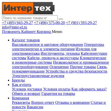
+7 (495) 943-29-27
+7 (496) 575-00-20
+7 (901) 593-29-27
info@inter-el.ru
Позвонить
Кабинет
Корзина
Меню
Каталог товаров
Высоковольтное и щитовое оборудование
Генераторы
электроэнергии и элементы питания
Изделия для
электромонтажа
Инструменты, техника
Кабеленесущие
системы
Кабели, провода и аксессуары
Климатические
и инженерные системы
Низковольтное и промышленное
электрооборудование
Освещение
Прочие товары
Связь,
телекоммуникации
Устройства и средства безопасности
Электроустановочные изделия
Бренды
Как купить
Условия доставки
Условия оплаты
Как оформить заказ?
Обмен и возврат
Гарантия на товары
Компания
Реквизиты
Вопрос-ответ
Отзывы о компании
Статьи и
новости
Вакансии