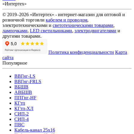
«Интертех»
© 2019–2026 «Интертех» - интернет-магазин для оптовой и
розничной торговли
кабелем и проводом
,
электротехническими и
светотехническими товарами
,
лампочками
,
LED светильниками
,
электродвигателями
и
другими товарами.
Политика конфиденциальности
Карта
сайта
Популярное
ВВГнг-LS
ВВГнг-FRLS
ВБШВ
АВБШВ
ППГнг-HF
КГтп
КГтп-ХЛ
СИП-2
СИП-4
ПВС
Кабель-канал 25х16