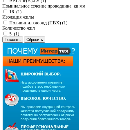
ВВГЭнг(А)-LS (
1
)
Номинальное сечение проводника, кв.мм
16 (
1
)
Изоляция жилы
Поливинилхлорид (ПВХ) (
1
)
Количество жил
5 (
1
)