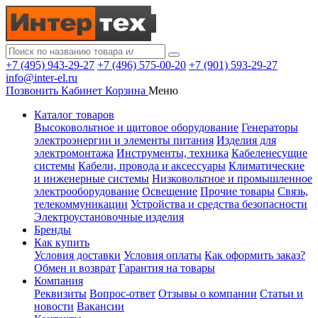
+7 (495) 943-29-27
+7 (496) 575-00-20
+7 (901) 593-29-27
info@inter-el.ru
Позвонить
Кабинет
Корзина
Меню
Каталог товаров
Высоковольтное и щитовое оборудование
Генераторы
электроэнергии и элементы питания
Изделия для
электромонтажа
Инструменты, техника
Кабеленесущие
системы
Кабели, провода и аксессуары
Климатические
и инженерные системы
Низковольтное и промышленное
электрооборудование
Освещение
Прочие товары
Связь,
телекоммуникации
Устройства и средства безопасности
Электроустановочные изделия
Бренды
Как купить
Условия доставки
Условия оплаты
Как оформить заказ?
Обмен и возврат
Гарантия на товары
Компания
Реквизиты
Вопрос-ответ
Отзывы о компании
Статьи и
новости
Вакансии