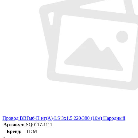
Провод ВВГмб-П нг(А)-LS 3х1.5 220/380 (10м) Народный
Артикул:
SQ0117-1111
Бренд:
TDM