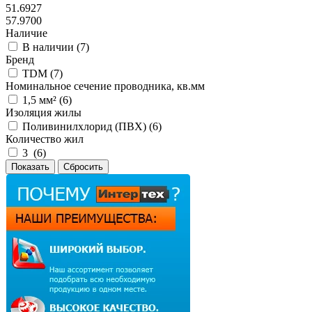
51.6927
57.9700
Наличие
В наличии (
7
)
Бренд
TDM (
7
)
Номинальное сечение проводника, кв.мм
1,5 мм² (
6
)
Изоляция жилы
Поливинилхлорид (ПВХ) (
6
)
Количество жил
3 (
6
)