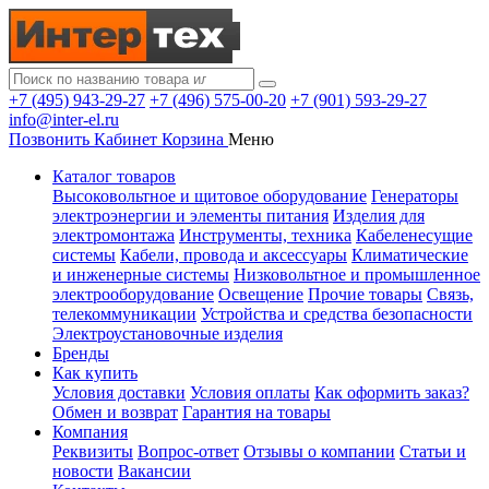
+7 (495) 943-29-27
+7 (496) 575-00-20
+7 (901) 593-29-27
info@inter-el.ru
Позвонить
Кабинет
Корзина
Меню
Каталог товаров
Высоковольтное и щитовое оборудование
Генераторы
электроэнергии и элементы питания
Изделия для
электромонтажа
Инструменты, техника
Кабеленесущие
системы
Кабели, провода и аксессуары
Климатические
и инженерные системы
Низковольтное и промышленное
электрооборудование
Освещение
Прочие товары
Связь,
телекоммуникации
Устройства и средства безопасности
Электроустановочные изделия
Бренды
Как купить
Условия доставки
Условия оплаты
Как оформить заказ?
Обмен и возврат
Гарантия на товары
Компания
Реквизиты
Вопрос-ответ
Отзывы о компании
Статьи и
новости
Вакансии