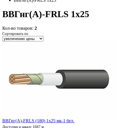
ВВГнг(А)-FRLS 1x25
ВВГнг(А)-FRLS 1x25
Кол-во товаров:
2
Сортировать по
ВВГнг(А)-FRLS (180) 1х25 мк-1 бел.
Доступно к заказу 1687 м