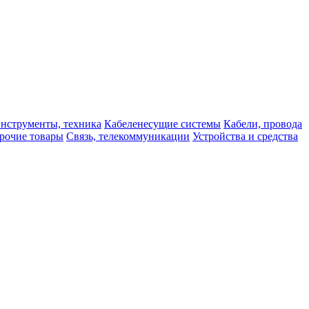
нструменты, техника
Кабеленесущие системы
Кабели, провода
рочие товары
Связь, телекоммуникации
Устройства и средства