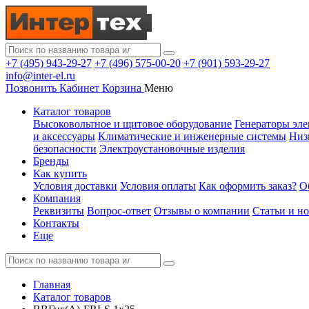
+7 (495) 943-29-27
+7 (496) 575-00-20
+7 (901) 593-29-27
info@inter-el.ru
Позвонить
Кабинет
Корзина
Меню
Каталог товаров
Высоковольтное и щитовое оборудование
Генераторы эле
и аксессуары
Климатические и инженерные системы
Низ
безопасности
Электроустановочные изделия
Бренды
Как купить
Условия доставки
Условия оплаты
Как оформить заказ?
О
Компания
Реквизиты
Вопрос-ответ
Отзывы о компании
Статьи и н
Контакты
Еще
Главная
Каталог товаров