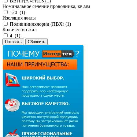
ВВГнг(А)-FRLS (
1
)
Номинальное сечение проводника, кв.мм
120 (
1
)
Изоляция жилы
Поливинилхлорид (ПВХ) (
1
)
Количество жил
4 (
1
)