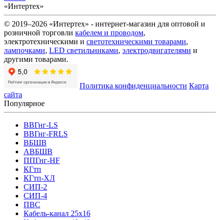
«Интертех»
© 2019–2026 «Интертех» - интернет-магазин для оптовой и
розничной торговли
кабелем и проводом
,
электротехническими и
светотехническими товарами
,
лампочками
,
LED светильниками
,
электродвигателями
и
другими товарами.
Политика конфиденциальности
Карта
сайта
Популярное
ВВГнг-LS
ВВГнг-FRLS
ВБШВ
АВБШВ
ППГнг-HF
КГтп
КГтп-ХЛ
СИП-2
СИП-4
ПВС
Кабель-канал 25х16