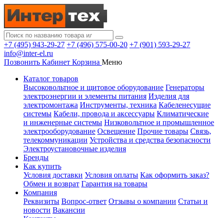
+7 (495) 943-29-27
+7 (496) 575-00-20
+7 (901) 593-29-27
info@inter-el.ru
Позвонить
Кабинет
Корзина
Меню
Каталог товаров
Высоковольтное и щитовое оборудование
Генераторы
электроэнергии и элементы питания
Изделия для
электромонтажа
Инструменты, техника
Кабеленесущие
системы
Кабели, провода и аксессуары
Климатические
и инженерные системы
Низковольтное и промышленное
электрооборудование
Освещение
Прочие товары
Связь,
телекоммуникации
Устройства и средства безопасности
Электроустановочные изделия
Бренды
Как купить
Условия доставки
Условия оплаты
Как оформить заказ?
Обмен и возврат
Гарантия на товары
Компания
Реквизиты
Вопрос-ответ
Отзывы о компании
Статьи и
новости
Вакансии