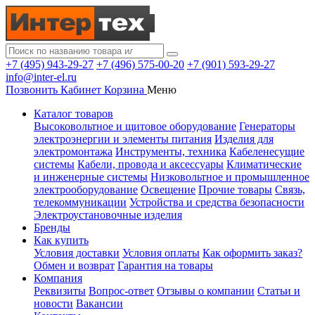
+7 (495) 943-29-27
+7 (496) 575-00-20
+7 (901) 593-29-27
info@inter-el.ru
Позвонить
Кабинет
Корзина
Меню
Каталог товаров
Высоковольтное и щитовое оборудование
Генераторы
электроэнергии и элементы питания
Изделия для
электромонтажа
Инструменты, техника
Кабеленесущие
системы
Кабели, провода и аксессуары
Климатические
и инженерные системы
Низковольтное и промышленное
электрооборудование
Освещение
Прочие товары
Связь,
телекоммуникации
Устройства и средства безопасности
Электроустановочные изделия
Бренды
Как купить
Условия доставки
Условия оплаты
Как оформить заказ?
Обмен и возврат
Гарантия на товары
Компания
Реквизиты
Вопрос-ответ
Отзывы о компании
Статьи и
новости
Вакансии