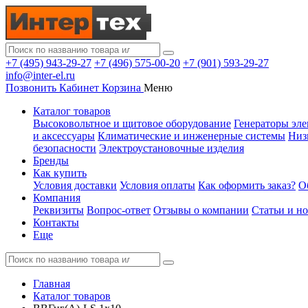
+7 (495) 943-29-27
+7 (496) 575-00-20
+7 (901) 593-29-27
info@inter-el.ru
Позвонить
Кабинет
Корзина
Меню
Каталог товаров
Высоковольтное и щитовое оборудование
Генераторы эле
и аксессуары
Климатические и инженерные системы
Низ
безопасности
Электроустановочные изделия
Бренды
Как купить
Условия доставки
Условия оплаты
Как оформить заказ?
О
Компания
Реквизиты
Вопрос-ответ
Отзывы о компании
Статьи и н
Контакты
Еще
Главная
Каталог товаров