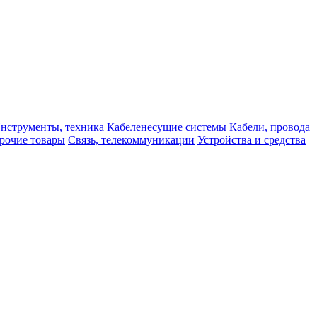
нструменты, техника
Кабеленесущие системы
Кабели, провода
рочие товары
Связь, телекоммуникации
Устройства и средства