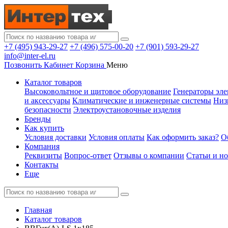
+7 (495) 943-29-27
+7 (496) 575-00-20
+7 (901) 593-29-27
info@inter-el.ru
Позвонить
Кабинет
Корзина
Меню
Каталог товаров
Высоковольтное и щитовое оборудование
Генераторы эле
и аксессуары
Климатические и инженерные системы
Низ
безопасности
Электроустановочные изделия
Бренды
Как купить
Условия доставки
Условия оплаты
Как оформить заказ?
О
Компания
Реквизиты
Вопрос-ответ
Отзывы о компании
Статьи и н
Контакты
Еще
Главная
Каталог товаров