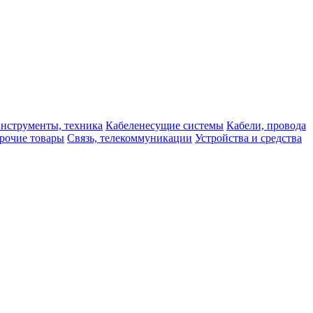
нструменты, техника
Кабеленесущие системы
Кабели, провода
рочие товары
Связь, телекоммуникации
Устройства и средства