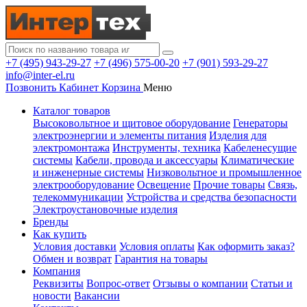
+7 (495) 943-29-27
+7 (496) 575-00-20
+7 (901) 593-29-27
info@inter-el.ru
Позвонить
Кабинет
Корзина
Меню
Каталог товаров
Высоковольтное и щитовое оборудование
Генераторы
электроэнергии и элементы питания
Изделия для
электромонтажа
Инструменты, техника
Кабеленесущие
системы
Кабели, провода и аксессуары
Климатические
и инженерные системы
Низковольтное и промышленное
электрооборудование
Освещение
Прочие товары
Связь,
телекоммуникации
Устройства и средства безопасности
Электроустановочные изделия
Бренды
Как купить
Условия доставки
Условия оплаты
Как оформить заказ?
Обмен и возврат
Гарантия на товары
Компания
Реквизиты
Вопрос-ответ
Отзывы о компании
Статьи и
новости
Вакансии