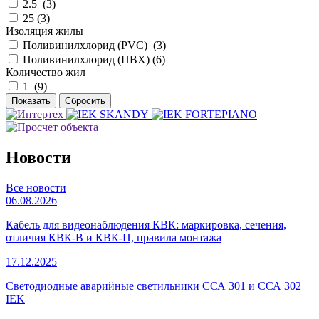
2.5 (
3
)
25 (
3
)
Изоляция жилы
Поливинилхлорид (PVC) (
3
)
Поливинилхлорид (ПВХ) (
6
)
Количество жил
1 (
9
)
Новости
Все новости
06.08.2026
Кабель для видеонаблюдения КВК: маркировка, сечения,
отличия КВК-В и КВК-П, правила монтажа
17.12.2025
Светодиодные аварийные светильники ССА 301 и ССА 302
IEK