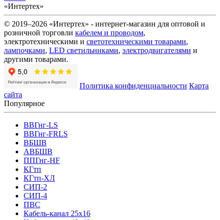
«Интертех»
© 2019–2026 «Интертех» - интернет-магазин для оптовой и
розничной торговли
кабелем и проводом
,
электротехническими и
светотехническими товарами
,
лампочками
,
LED светильниками
,
электродвигателями
и
другими товарами.
Политика конфиденциальности
Карта
сайта
Популярное
ВВГнг-LS
ВВГнг-FRLS
ВБШВ
АВБШВ
ППГнг-HF
КГтп
КГтп-ХЛ
СИП-2
СИП-4
ПВС
Кабель-канал 25х16