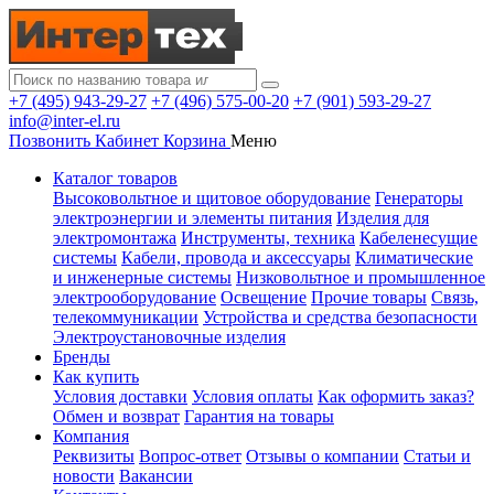
+7 (495) 943-29-27
+7 (496) 575-00-20
+7 (901) 593-29-27
info@inter-el.ru
Позвонить
Кабинет
Корзина
Меню
Каталог товаров
Высоковольтное и щитовое оборудование
Генераторы
электроэнергии и элементы питания
Изделия для
электромонтажа
Инструменты, техника
Кабеленесущие
системы
Кабели, провода и аксессуары
Климатические
и инженерные системы
Низковольтное и промышленное
электрооборудование
Освещение
Прочие товары
Связь,
телекоммуникации
Устройства и средства безопасности
Электроустановочные изделия
Бренды
Как купить
Условия доставки
Условия оплаты
Как оформить заказ?
Обмен и возврат
Гарантия на товары
Компания
Реквизиты
Вопрос-ответ
Отзывы о компании
Статьи и
новости
Вакансии