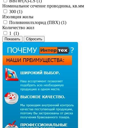
ВВГнг(А)-LS (
1
)
Номинальное сечение проводника, кв.мм
300 (
1
)
Изоляция жилы
Поливинилхлорид (ПВХ) (
1
)
Количество жил
1 (
1
)