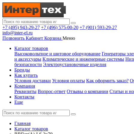
+7 (495) 943-29-27
+7 (496) 575-00-20
+7 (901) 593-29-27
info@inter-el.ru
Позвонить
Кабинет
Корзина
Меню
Каталог товаров
Высоковольтное и щитовое оборудование
Генераторы эле
и аксессуары
Климатические и инженерные системы
Низ
безопасности
Электроустановочные изделия
Бренды
Как купить
Условия доставки
Условия оплаты
Как оформить заказ?
О
Компания
Реквизиты
Вопрос-ответ
Отзывы о компании
Статьи и н
Контакты
Еще
Главная
Каталог товаров