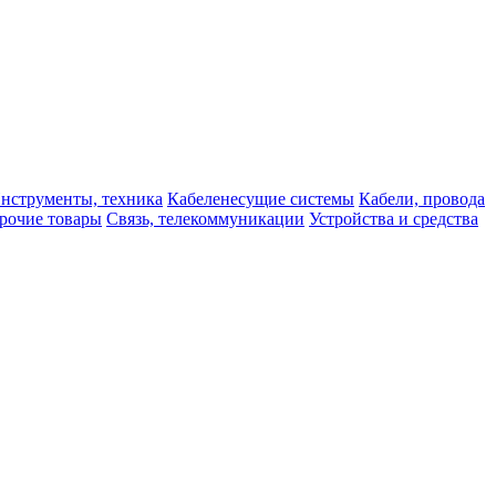
нструменты, техника
Кабеленесущие системы
Кабели, провода
рочие товары
Связь, телекоммуникации
Устройства и средства