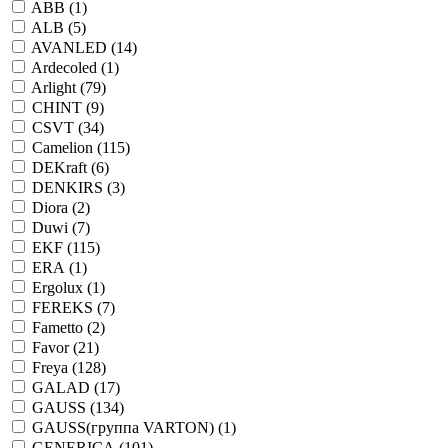
ABB (
1
)
ALB (
5
)
AVANLED (
14
)
Ardecoled (
1
)
Arlight (
79
)
CHINT (
9
)
CSVT (
34
)
Camelion (
115
)
DEKraft (
6
)
DENKIRS (
3
)
Diora (
2
)
Duwi (
7
)
EKF (
115
)
ERA (
1
)
Ergolux (
1
)
FEREKS (
7
)
Fametto (
2
)
Favor (
21
)
Freya (
128
)
GALAD (
17
)
GAUSS (
134
)
GAUSS(группа VARTON) (
1
)
GENERICA (
101
)