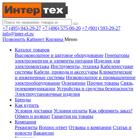
+7 (495) 943-29-27
+7 (496) 575-00-20
+7 (901) 593-29-27
info@inter-el.ru
Позвонить
Кабинет
Корзина
Меню
Каталог товаров
Высоковольтное и щитовое оборудование
Генераторы
электроэнергии и элементы питания
Изделия для
электромонтажа
Инструменты, техника
Кабеленесущие
системы
Кабели, провода и аксессуары
Климатические
и инженерные системы
Низковольтное и промышленное
электрооборудование
Освещение
Прочие товары
Связь,
телекоммуникации
Устройства и средства безопасности
Электроустановочные изделия
Бренды
Как купить
Условия доставки
Условия оплаты
Как оформить заказ?
Обмен и возврат
Гарантия на товары
Компания
Реквизиты
Вопрос-ответ
Отзывы о компании
Статьи и
новости
Вакансии