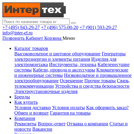
+7 (495) 943-29-27
+7 (496) 575-00-20
+7 (901) 593-29-27
info@inter-el.ru
Позвонить
Кабинет
Корзина
Меню
Каталог товаров
Высоковольтное и щитовое оборудование
Генераторы
электроэнергии и элементы питания
Изделия для
электромонтажа
Инструменты, техника
Кабеленесущие
системы
Кабели, провода и аксессуары
Климатические
и инженерные системы
Низковольтное и промышленное
электрооборудование
Освещение
Прочие товары
Связь,
телекоммуникации
Устройства и средства безопасности
Электроустановочные изделия
Бренды
Как купить
Условия доставки
Условия оплаты
Как оформить заказ?
Обмен и возврат
Гарантия на товары
Компания
Реквизиты
Вопрос-ответ
Отзывы о компании
Статьи и
новости
Вакансии