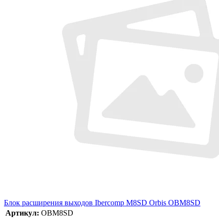
Блок расширения выходов Ibercomp M8SD Orbis OBM8SD
Артикул:
OBM8SD