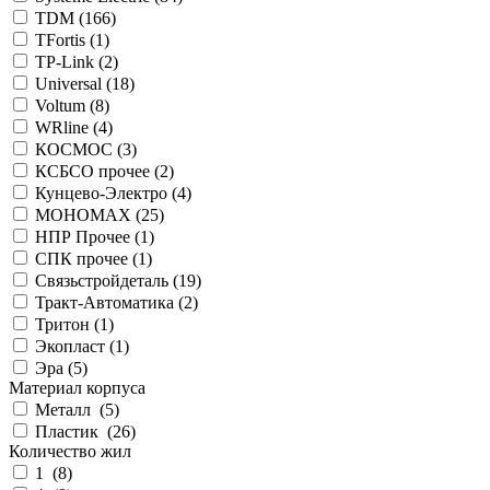
TDM (
166
)
TFortis (
1
)
TP-Link (
2
)
Universal (
18
)
Voltum (
8
)
WRline (
4
)
КОСМОС (
3
)
КСБСО прочее (
2
)
Кунцево-Электро (
4
)
МОНОМАХ (
25
)
НПР Прочее (
1
)
СПК прочее (
1
)
Связьстройдеталь (
19
)
Тракт-Автоматика (
2
)
Тритон (
1
)
Экопласт (
1
)
Эра (
5
)
Материал корпуса
Металл (
5
)
Пластик (
26
)
Количество жил
1 (
8
)