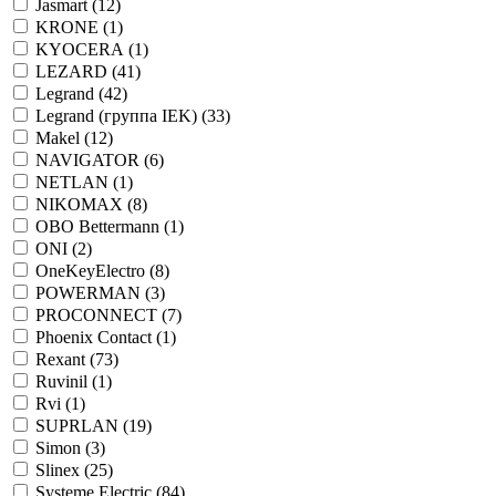
Jasmart (
12
)
KRONE (
1
)
KYOCERA (
1
)
LEZARD (
41
)
Legrand (
42
)
Legrand (группа IEK) (
33
)
Makel (
12
)
NAVIGATOR (
6
)
NETLAN (
1
)
NIKOMAX (
8
)
OBO Bettermann (
1
)
ONI (
2
)
OneKeyElectro (
8
)
POWERMAN (
3
)
PROCONNECT (
7
)
Phoenix Contact (
1
)
Rexant (
73
)
Ruvinil (
1
)
Rvi (
1
)
SUPRLAN (
19
)
Simon (
3
)
Slinex (
25
)
Systeme Electric (
84
)