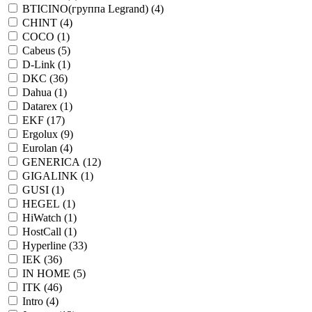
BTICINO(группа Legrand) (
4
)
CHINT (
4
)
COCO (
1
)
Cabeus (
5
)
D-Link (
1
)
DKC (
36
)
Dahua (
1
)
Datarex (
1
)
EKF (
17
)
Ergolux (
9
)
Eurolan (
4
)
GENERICA (
12
)
GIGALINK (
1
)
GUSI (
1
)
HEGEL (
1
)
HiWatch (
1
)
HostCall (
1
)
Hyperline (
33
)
IEK (
36
)
IN HOME (
5
)
ITK (
46
)
Intro (
4
)