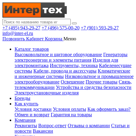
+7 (495) 943-29-27
+7 (496) 575-00-20
+7 (901) 593-29-27
info@inter-el.ru
Позвонить
Кабинет
Корзина
Меню
Каталог товаров
Высоковольтное и щитовое оборудование
Генераторы
электроэнергии и элементы питания
Изделия для
электромонтажа
Инструменты, техника
Кабеленесущие
системы
Кабели, провода и аксессуары
Климатические
и инженерные системы
Низковольтное и промышленное
электрооборудование
Освещение
Прочие товары
Связь,
телекоммуникации
Устройства и средства безопасности
Электроустановочные изделия
Бренды
Как купить
Условия доставки
Условия оплаты
Как оформить заказ?
Обмен и возврат
Гарантия на товары
Компания
Реквизиты
Вопрос-ответ
Отзывы о компании
Статьи и
новости
Вакансии