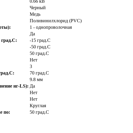
0.66 кВ
Черный
Медь
Поливинилхлорид (PVC)
рты):
1 - однопроволочная
Да
 град.C:
-15 град.C
-50 град.C
50 град.C
Нет
3
рад.C:
70 град.C
9.8 мм
нение нг-LS):
Да
Нет
Нет
Круглая
е по:
50 град.C