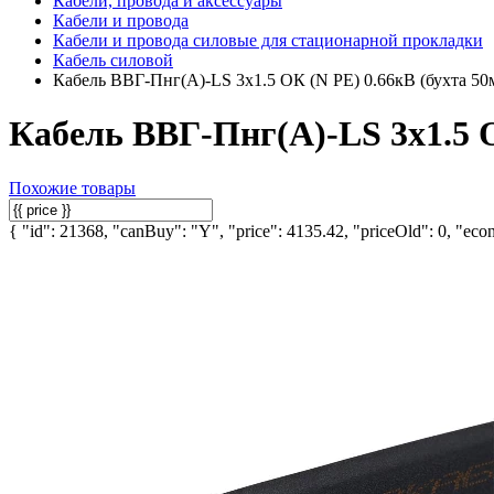
Кабели, провода и аксессуары
Кабели и провода
Кабели и провода силовые для стационарной прокладки
Кабель силовой
Кабель ВВГ-Пнг(А)-LS 3х1.5 ОК (N PE) 0.66кВ (бухта 
Кабель ВВГ-Пнг(А)-LS 3х1.5 
Похожие товары
{ "id": 21368, "canBuy": "Y", "price": 4135.42, "priceOld": 0, "econ