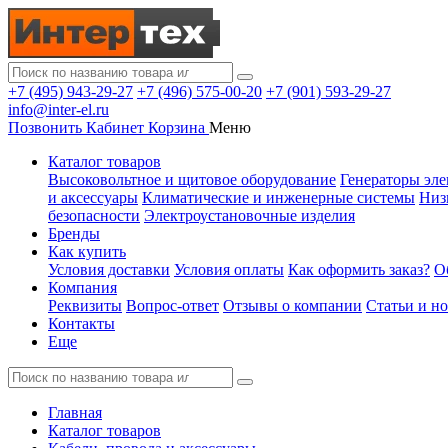
+7 (495) 943-29-27
+7 (496) 575-00-20
+7 (901) 593-29-27
info@inter-el.ru
Позвонить
Кабинет
Корзина
Меню
Каталог товаров
Высоковольтное и щитовое оборудование
Генераторы эле
и аксессуары
Климатические и инженерные системы
Низ
безопасности
Электроустановочные изделия
Бренды
Как купить
Условия доставки
Условия оплаты
Как оформить заказ?
О
Компания
Реквизиты
Вопрос-ответ
Отзывы о компании
Статьи и н
Контакты
Еще
Главная
Каталог товаров