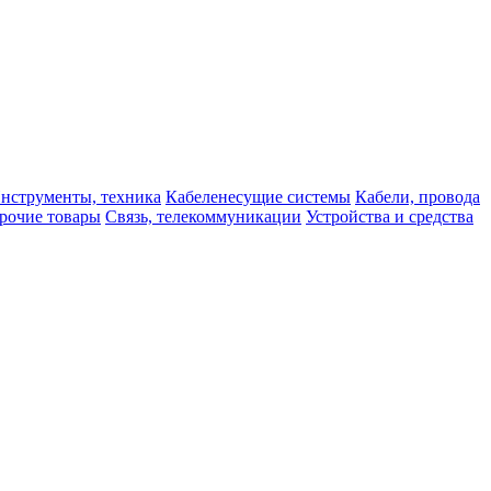
нструменты, техника
Кабеленесущие системы
Кабели, провода
рочие товары
Связь, телекоммуникации
Устройства и средства