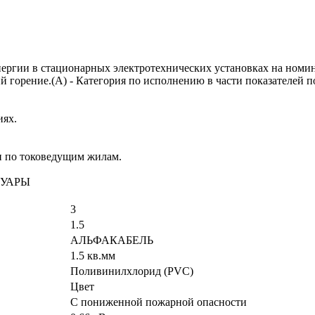
нергии в стационарных электротехнических установках на номин
ий горение.(А) - Категория по исполнению в части показателей
иях.
и по токоведущим жилам.
СУАРЫ
3
1.5
АЛЬФАКАБЕЛЬ
1.5 кв.мм
Поливинилхлорид (PVC)
Цвет
С пониженной пожарной опасности