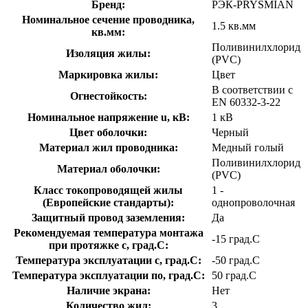
Бренд:
РЭК-PRYSMIAN
Номинальное сечение проводника,
1.5 кв.мм
кв.мм:
Поливинилхлорид
Изоляция жилы:
(PVC)
Маркировка жилы:
Цвет
В соответствии с
Огнестойкость:
EN 60332-3-22
Номинальное напряжение u, кВ:
1 кВ
Цвет оболочки:
Черный
Материал жил проводника:
Медный голый
Поливинилхлорид
Материал оболочки:
(PVC)
Класс токопроводящей жилы
1 -
(Европейские стандарты):
однопроволочная
Защитный провод заземления:
Да
Рекомендуемая температура монтажа
-15 град.C
при протяжке с, град.C:
Температура эксплуатации с, град.C:
-50 град.C
Температура эксплуатации по, град.C:
50 град.C
Наличие экрана:
Нет
Количество жил:
3