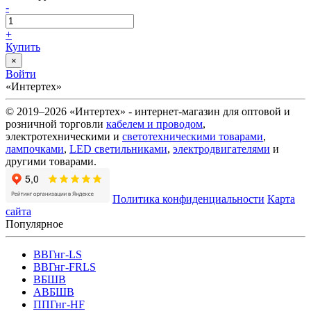
-
+
Купить
×
Войти
«Интертех»
© 2019–2026 «Интертех» - интернет-магазин для оптовой и
розничной торговли
кабелем и проводом
,
электротехническими и
светотехническими товарами
,
лампочками
,
LED светильниками
,
электродвигателями
и
другими товарами.
Политика конфиденциальности
Карта
сайта
Популярное
ВВГнг-LS
ВВГнг-FRLS
ВБШВ
АВБШВ
ППГнг-HF