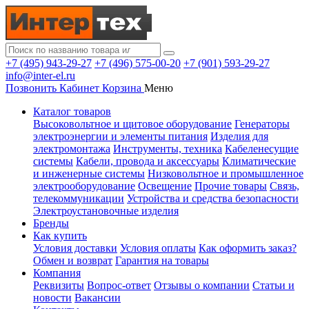
+7 (495) 943-29-27
+7 (496) 575-00-20
+7 (901) 593-29-27
info@inter-el.ru
Позвонить
Кабинет
Корзина
Меню
Каталог товаров
Высоковольтное и щитовое оборудование
Генераторы
электроэнергии и элементы питания
Изделия для
электромонтажа
Инструменты, техника
Кабеленесущие
системы
Кабели, провода и аксессуары
Климатические
и инженерные системы
Низковольтное и промышленное
электрооборудование
Освещение
Прочие товары
Связь,
телекоммуникации
Устройства и средства безопасности
Электроустановочные изделия
Бренды
Как купить
Условия доставки
Условия оплаты
Как оформить заказ?
Обмен и возврат
Гарантия на товары
Компания
Реквизиты
Вопрос-ответ
Отзывы о компании
Статьи и
новости
Вакансии