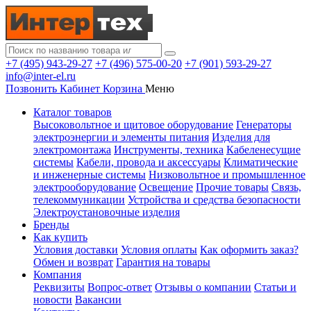
+7 (495) 943-29-27
+7 (496) 575-00-20
+7 (901) 593-29-27
info@inter-el.ru
Позвонить
Кабинет
Корзина
Меню
Каталог товаров
Высоковольтное и щитовое оборудование
Генераторы
электроэнергии и элементы питания
Изделия для
электромонтажа
Инструменты, техника
Кабеленесущие
системы
Кабели, провода и аксессуары
Климатические
и инженерные системы
Низковольтное и промышленное
электрооборудование
Освещение
Прочие товары
Связь,
телекоммуникации
Устройства и средства безопасности
Электроустановочные изделия
Бренды
Как купить
Условия доставки
Условия оплаты
Как оформить заказ?
Обмен и возврат
Гарантия на товары
Компания
Реквизиты
Вопрос-ответ
Отзывы о компании
Статьи и
новости
Вакансии